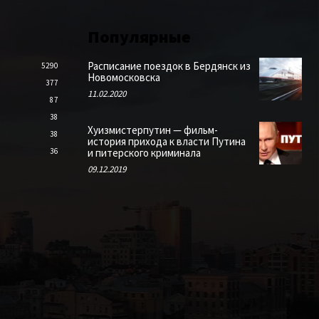
Популярные
Расписание поездок в Бердянск из
5290
Новомосковска
377
11.02.2020
87
38
Хуизмистерпутин — фильм-
38
история прихода к власти Путина
36
и питерского криминала
09.12.2019