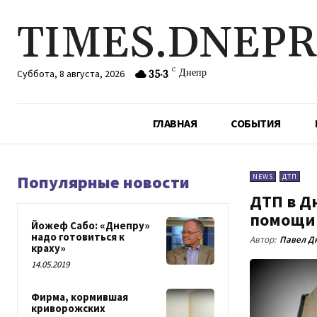
TIMES.DNEP
35.3
C
Днепр
Суббота, 8 августа, 2026
ГЛАВНАЯ
СОБЫТИЯ
Популярные новости
NEWS
ДТП
ДТП в Д
помощи
Йожеф Сабо: «Днепру»
надо готовиться к
Автор:
Павел Д
краху»
14.05.2019
Фирма, кормившая
криворожских