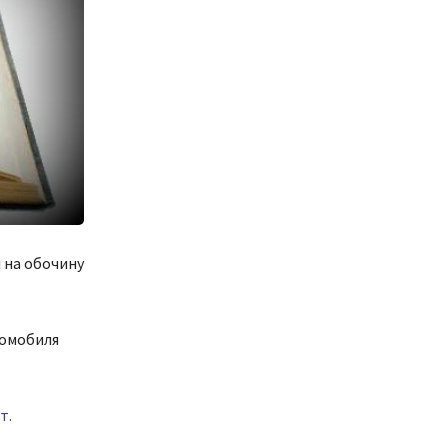
 на обочину
томобиля
т.