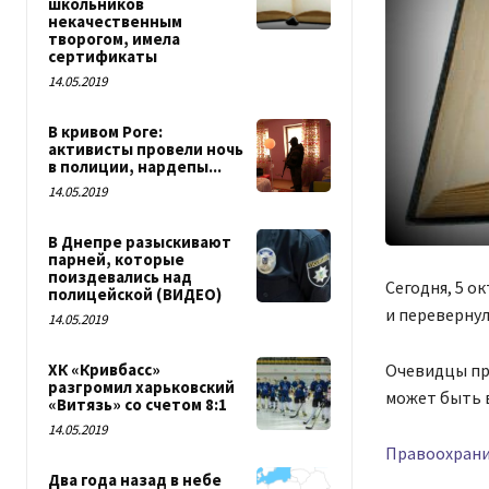
школьников
некачественным
творогом, имела
сертификаты
14.05.2019
В кривом Роге:
активисты провели ночь
в полиции, нардепы...
14.05.2019
В Днепре разыскивают
парней, которые
поиздевались над
Сегодня, 5 о
полицейской (ВИДЕО)
и перевернул
14.05.2019
Очевидцы пр
ХК «Кривбасс»
разгромил харьковский
может быть 
«Витязь» со счетом 8:1
14.05.2019
Правоохранит
Два года назад в небе