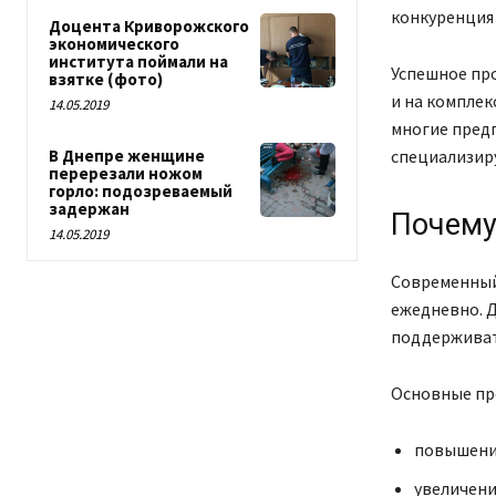
конкуренция 
Доцента Криворожского
экономического
института поймали на
Успешное пр
взятке (фото)
и на комплек
14.05.2019
многие пред
В Днепре женщине
специализиру
перерезали ножом
горло: подозреваемый
задержан
Почему
14.05.2019
Современный
ежедневно. Д
поддерживат
Основные пре
повышение
увеличени