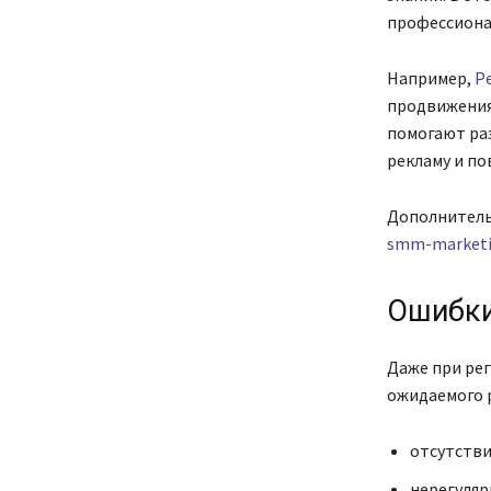
профессиона
Например,
Р
продвижения
помогают ра
рекламу и п
Дополнитель
smm-marketi
Ошибки
Даже при ре
ожидаемого р
отсутстви
нерегуляр