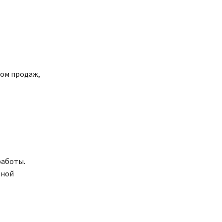
ом продаж,
работы.
ьной