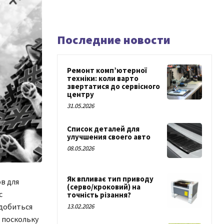
Последние новости
Ремонт комп’ютерної
техніки: коли варто
звертатися до сервісного
центру
31.05.2026
Список деталей для
улучшения своего авто
08.05.2026
Як впливає тип приводу
в для
(серво/кроковий) на
с
точність різання?
 добиться
13.02.2026
 поскольку