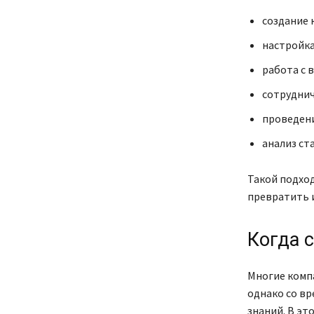
создание 
настройка
работа с 
сотруднич
проведени
анализ ст
Такой подход
превратить и
Когда 
Многие комп
однако со вр
знаний. В эт