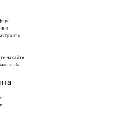
сфере
ании
настроить
ти на сайте
 масштаба.
нта
ют
и: