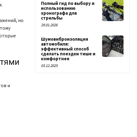
Полный гид по выбору и
.
использованию
хронографа для
стрельбы
ажений, но
29.01.2026
этому
которые
Шумовиброизоляция
автомобиля:
эффективный способ
сделать поездки тише и
комфортнее
етями
03.12.2025
в
тов и