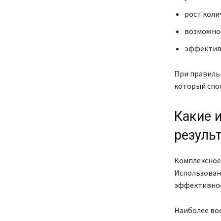
рост коли
возможнос
эффективн
При правиль
который спо
Какие 
резуль
Комплексное 
Использован
эффективнос
Наиболее во