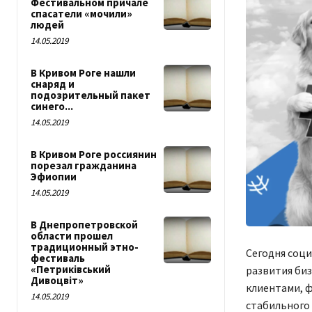
Фестивальном причале
спасатели «мочили»
людей
14.05.2019
В Кривом Роге нашли
снаряд и
подозрительный пакет
синего...
14.05.2019
В Кривом Роге россиянин
порезал гражданина
Эфиопии
14.05.2019
В Днепропетровской
области прошел
традиционный этно-
Сегодня соц
фестиваль
«Петриківський
развития биз
Дивоцвіт»
клиентами, ф
14.05.2019
стабильного 