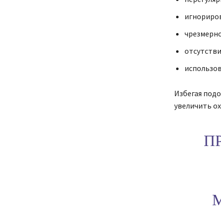
игнориро
чрезмерно
отсутстви
использов
Избегая под
увеличить о
П