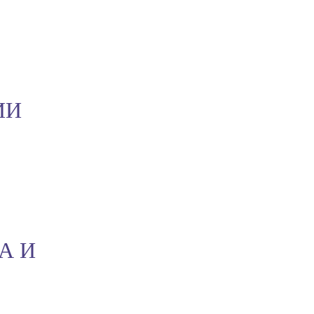
ИИ
А И