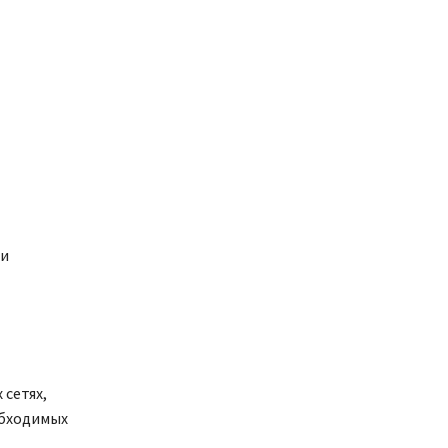
 и
сетях,
обходимых