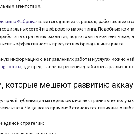
льным агентством.
екламна Фабрика
является одним из сервисов, работающих в 
 социальных сетей и цифрового маркетинга. Подобные комп
зработать стратегию развития, подготовить контент-план, 
овысить эффективность присутствия бренда в интернете.
ную информацию о направлениях работы и услугах можно най
ng.com.ua
, где представлены решения для бизнеса различного
, которые мешают развитию аккау
гулярной публикации материалов многие страницы не получа
езультата. Чаще всего причиной становятся типичные ошибк
е единой стратегии;
ное размещение контента;