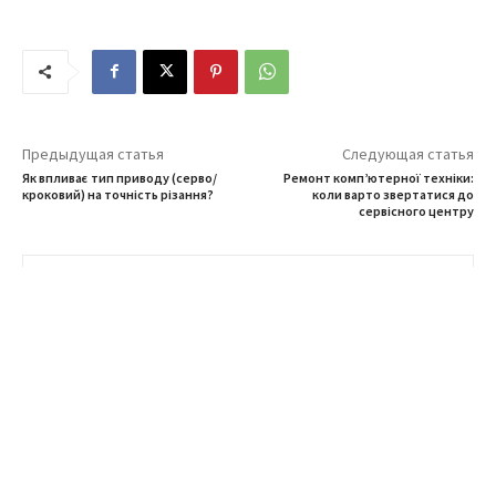
Предыдущая статья
Следующая статья
Як впливає тип приводу (серво/
Ремонт комп’ютерної техніки:
кроковий) на точність різання?
коли варто звертатися до
сервісного центру