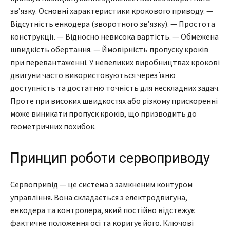
зв’язку. Основні характеристики крокового приводу: —
Відсутність енкодера (зворотного зв’язку). — Простота
конструкції. — Відносно невисока вартість. — Обмежена
швидкість обертання. — Ймовірність пропуску кроків
при перевантаженні. У невеликих виробництвах крокові
двигуни часто використовуються через їхню
доступність та достатню точність для нескладних задач.
Проте при високих швидкостях або різкому прискоренні
може виникати пропуск кроків, що призводить до
геометричних похибок.
Принцип роботи сервоприводу
Сервопривід — це система з замкненим контуром
управління. Вона складається з електродвигуна,
енкодера та контролера, який постійно відстежує
фактичне положення осі та коригує його. Ключові