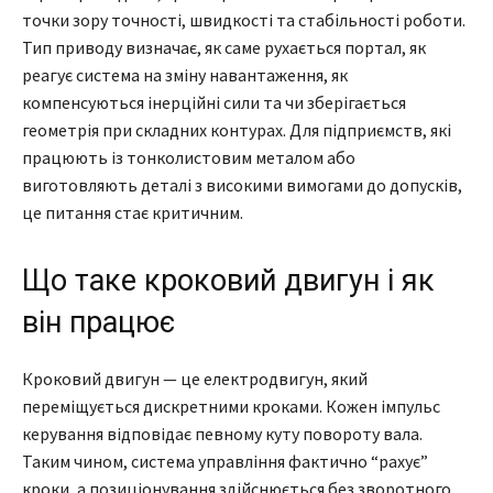
точки зору точності, швидкості та стабільності роботи.
Тип приводу визначає, як саме рухається портал, як
реагує система на зміну навантаження, як
компенсуються інерційні сили та чи зберігається
геометрія при складних контурах. Для підприємств, які
працюють із тонколистовим металом або
виготовляють деталі з високими вимогами до допусків,
це питання стає критичним.
Що таке кроковий двигун і як
він працює
Кроковий двигун — це електродвигун, який
переміщується дискретними кроками. Кожен імпульс
керування відповідає певному куту повороту вала.
Таким чином, система управління фактично “рахує”
кроки, а позиціонування здійснюється без зворотного