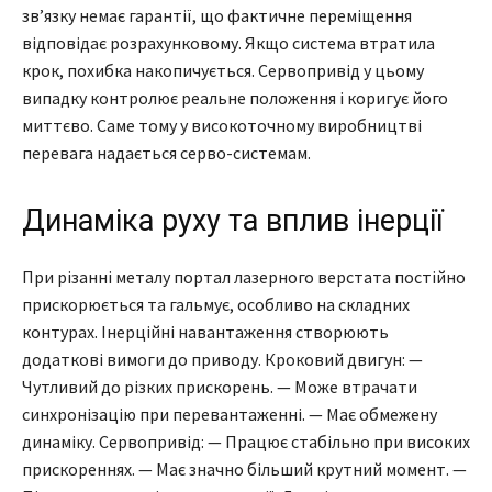
зв’язку немає гарантії, що фактичне переміщення
відповідає розрахунковому. Якщо система втратила
крок, похибка накопичується. Сервопривід у цьому
випадку контролює реальне положення і коригує його
миттєво. Саме тому у високоточному виробництві
перевага надається серво-системам.
Динаміка руху та вплив інерції
При різанні металу портал лазерного верстата постійно
прискорюється та гальмує, особливо на складних
контурах. Інерційні навантаження створюють
додаткові вимоги до приводу. Кроковий двигун: —
Чутливий до різких прискорень. — Може втрачати
синхронізацію при перевантаженні. — Має обмежену
динаміку. Сервопривід: — Працює стабільно при високих
прискореннях. — Має значно більший крутний момент. —