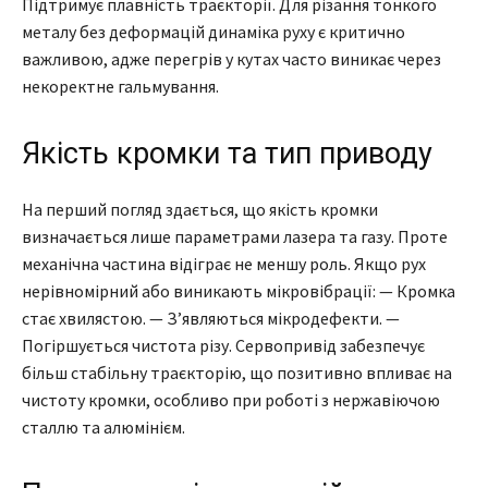
Підтримує плавність траєкторії. Для різання тонкого
металу без деформацій динаміка руху є критично
важливою, адже перегрів у кутах часто виникає через
некоректне гальмування.
Якість кромки та тип приводу
На перший погляд здається, що якість кромки
визначається лише параметрами лазера та газу. Проте
механічна частина відіграє не меншу роль. Якщо рух
нерівномірний або виникають мікровібрації: — Кромка
стає хвилястою. — З’являються мікродефекти. —
Погіршується чистота різу. Сервопривід забезпечує
більш стабільну траєкторію, що позитивно впливає на
чистоту кромки, особливо при роботі з нержавіючою
сталлю та алюмінієм.