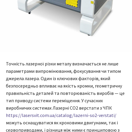
Точність лазерної різки металу визначається не лише
параметрами випромінювання, фокусування чи типом
джерела лазера. Один із ключових факторів, який
безпосередньо впливає на якість кромки, геометричну
правильність деталей та повторюваність виробів — це
тип приводу системи переміщення. У сучасних
виробничих системах Лазерні СО2 верстати з ЧПК
https://lasersvit.com.ua/catalog/lazerni-so2-verstati/
можуть оснащуватися як кроковими двигунами, так і
сервоприводами, і різниця між ними є принциповою з