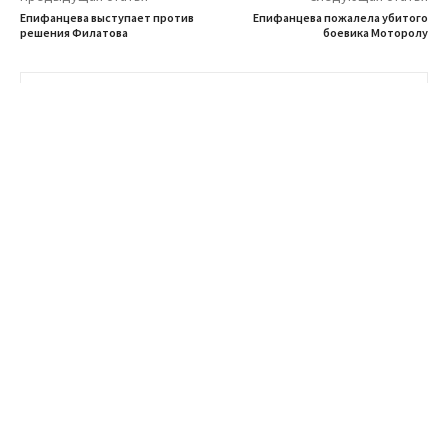
Епифанцева выступает против
Епифанцева пожалела убитого
решения Филатова
боевика Моторолу