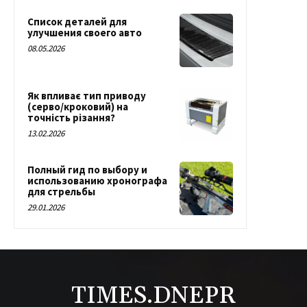
Список деталей для
улучшения своего авто
08.05.2026
Як впливає тип приводу
(серво/кроковий) на
точність різання?
13.02.2026
Полный гид по выбору и
использованию хронографа
для стрельбы
29.01.2026
TIMES.DNEPR