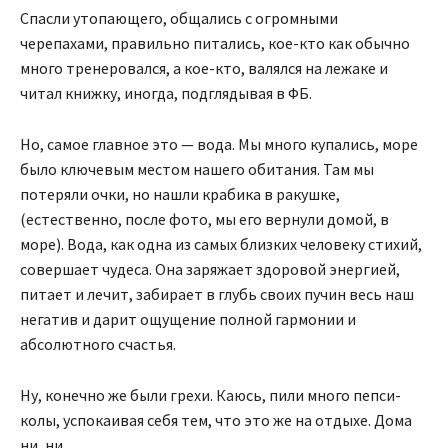
Спасли утопающего, общались с огромными
черепахами, правильно питались, кое-кто как обычно
много тренеровался, а кое-кто, валялся на лежаке и
читал книжку, иногда, подглядывая в ФБ.
Но, самое главное это — вода. Мы много купались, море
было ключевым местом нашего обитания. Там мы
потеряли очки, но нашли крабика в ракушке,
(естественно, после фото, мы его вернули домой, в
море). Вода, как одна из самых близких человеку стихий,
совершает чудеса. Она заряжает здоровой энергией,
питает и лечит, забирает в глубь своих пучин весь наш
негатив и дарит ощущение полной гармонии и
абсолютного счастья.
Ну, конечно же были грехи. Каюсь, пили много пепси-
колы, успокаивая себя тем, что это же на отдыхе. Дома
ни, ни.