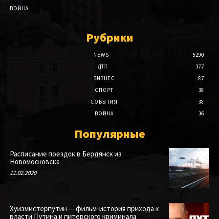
ВОЙНА
Рубрики
NEWS
5290
ДТП
377
БИЗНЕС
87
СПОРТ
38
СОБЫТИЯ
38
ВОЙНА
36
Популярные
Расписание поездок в Бердянск из
Новомосковска
11.02.2020
Хуизмистерпутин — фильм-история прихода к
власти Путина и питерского криминала