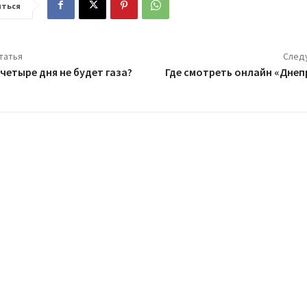
ться
татья
След
 четыре дня не будет газа?
Где смотреть онлайн «Днеп