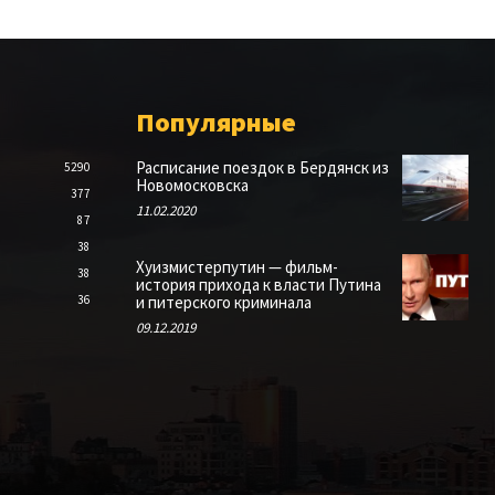
Популярные
Расписание поездок в Бердянск из
5290
Новомосковска
377
11.02.2020
87
38
Хуизмистерпутин — фильм-
38
история прихода к власти Путина
36
и питерского криминала
09.12.2019