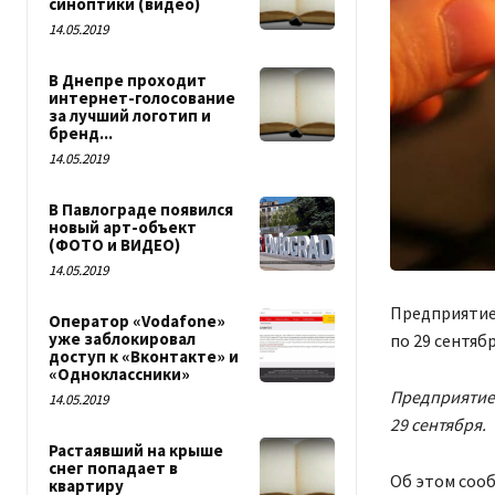
синоптики (видео)
14.05.2019
В Днепре проходит
интернет-голосование
за лучший логотип и
бренд...
14.05.2019
В Павлограде появился
новый арт-объект
(ФОТО и ВИДЕО)
14.05.2019
Предприятие 
Оператор «Vodafone»
уже заблокировал
по 29 сентябр
доступ к «Вконтакте» и
«Одноклассники»
Предприятие 
14.05.2019
29 сентября.
Растаявший на крыше
снег попадает в
Об этом сооб
квартиру