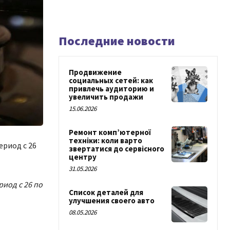
Последние новости
Продвижение
социальных сетей: как
привлечь аудиторию и
увеличить продажи
15.06.2026
Ремонт комп’ютерної
техніки: коли варто
ериод с 26
звертатися до сервісного
центру
31.05.2026
иод с 26 по
Список деталей для
улучшения своего авто
08.05.2026