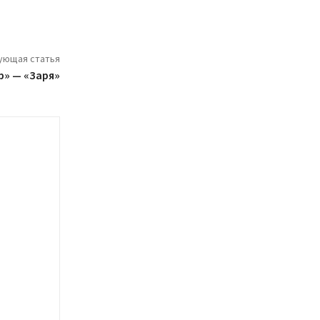
ующая статья
р» — «Заря»