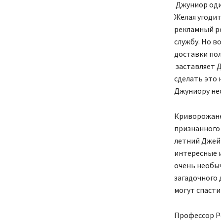
Джуниор один
Желая угодит
рекламный ро
службу. Но в
доставки пол
заставляет 
сделать это 
Джуниору не
Криворожане
признанного 
летний Джейк
интересные и
очень необы
загадочного 
могут спасти
Профессор Р