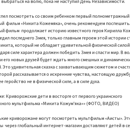
 выбраться на волю, пока не наступил День Независимости.
успел посмотреть со своим ребенком первый полнометражный
й фильм «Никита Кожемяка», очень рекомендуем поспешить
й фильм продолжает историю известного героя Кирилла Ко
дил последнего Змея, только главным героем этой истории ст
икита, который не обладает удивительной физической силой
даря силе характера должен победить Змея и спасти мир. В 
и его новых друзей будет ждать много смешных и динамическ
. Это удивительная сказка с захватывающим сюжетом и счас
торой рассказывается о искренние чувства, настоящую дружбу,
е геройство не в физической силе, а в силе духа.
е: Криворожские дети в восторге от первого украинского
ного мультфильма «Микита Кожум’яка»» (ФОТО, ВИДЕО)
ькие криворожане могут посмотреть мультфильм «Аисты». Это
ты через глобальный интернет-магазин доставляют детей в се