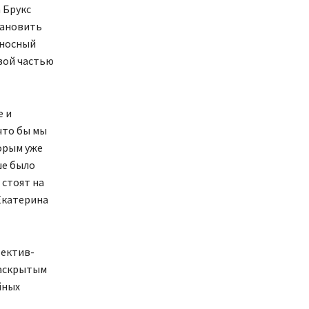
 Брукс
тановить
оносный
рвой частью
е и
 что бы мы
торым уже
ше было
 стоят на
Екатерина
тектив-
раскрытым
йных