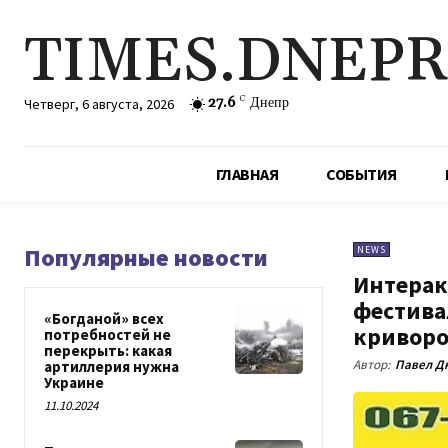
TIMES.DNEP
27.6
C
Днепр
Четверг, 6 августа, 2026
ГЛАВНАЯ
СОБЫТИЯ
Популярные новости
NEWS
Интерак
фестива
«Богданой» всех
криворо
потребностей не
перекрыть: какая
Автор:
Павел Д
артиллерия нужна
Украине
11.10.2024