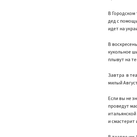
В Городском 
дед с помощь
идет на укра
В воскресень
кукольное ш
плывут на те
Завтра в теа
милый Август
Если вы не зн
проведут мас
итальянской
и смастерит 
В театре им.