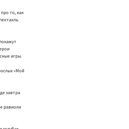
про то, как
Спектакль
 покажут
герои
сные игры.
рослых «Мой
где завтра
ые равиоли
я голубая