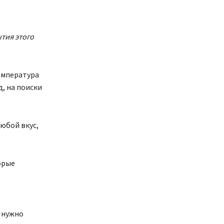
тия этого
Температура
д, на поиски
юбой вкус,
орые
м нужно