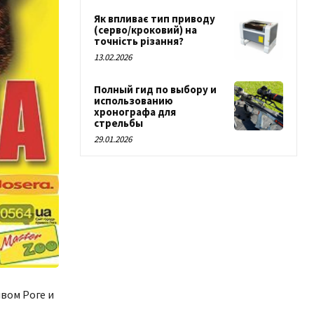
Як впливає тип приводу
(серво/кроковий) на
точність різання?
13.02.2026
Полный гид по выбору и
использованию
хронографа для
стрельбы
29.01.2026
вом Роге и