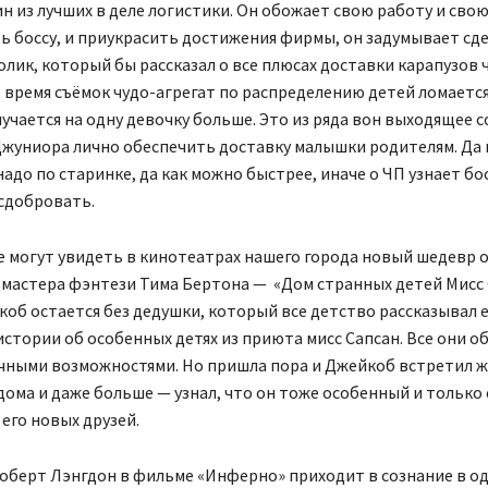
 из лучших в деле логистики. Он обожает свою работу и сво
ь боссу, и приукрасить достижения фирмы, он задумывает сд
лик, который бы рассказал о все плюсах доставки карапузов ч
о время съёмок чудо-агрегат по распределению детей ломается
учается на одну девочку больше. Это из ряда вон выходящее 
Джуниора лично обеспечить доставку малышки родителям. Да 
надо по старинке, да как можно быстрее, иначе о ЧП узнает бос
сдобровать.
 могут увидеть в кинотеатрах нашего города новый шедевр 
мастера фэнтези Тима Бертона — «Дом странных детей Мисс С
об остается без дедушки, который все детство рассказывал 
стории об особенных детях из приюта мисс Сапсан. Все они о
чными возможностями. Но пришла пора и Джейкоб встретил 
дома и даже больше — узнал, что он тоже особенный и только 
 его новых друзей.
оберт Лэнгдон в фильме «Инферно» приходит в сознание в о