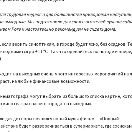
ела трудовая неделя и для большинства криворожан наступили
 выходные. Мы подготовили для своих читателей лучшие собы
ривом Роге и настоятельно рекомендуем не сидеть дома.
 если верить синоптикам, в городе будет ясно, без осадков. 
е поднимется до +11 °С. Так что одевайтесь по погоде и впере
.
ходит на выходных очень много интересных мероприятий на л
зраст, на любые финансовые возможности.
нематографа могут выбрать из большого списка картин, кот
в кинотеатрах нашего города на выходных.
еле для детворы появился новый мультфильм — «Полный
Действие будет разворачиваться в супермаркете, где сосиска