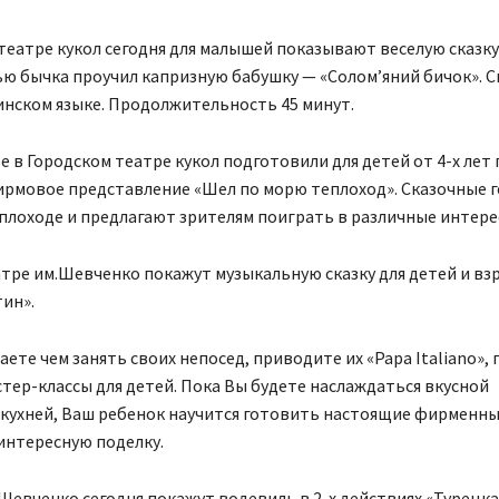
театре кукол сегодня для малышей показывают веселую сказку 
ю бычка проучил капризную бабушку — «Солом’яний бичок». 
инском языке. Продолжительность 45 минут.
е в Городском театре кукол подготовили для детей от 4-х лет
ирмовое представление «Шел по морю теплоход». Сказочные 
плоходе и предлагают зрителям поиграть в различные интере
тре им.Шевченко покажут музыкальную сказку для детей и вз
ин».
аете чем занять своих непосед, приводите их «Papa Italiano», 
тер-классы для детей. Пока Вы будете наслаждаться вкусной
 кухней, Ваш ребенок научится готовить настоящие фирменн
интересную поделку.
 Шевченко сегодня покажут водевиль в 2-х действиях «Турецка