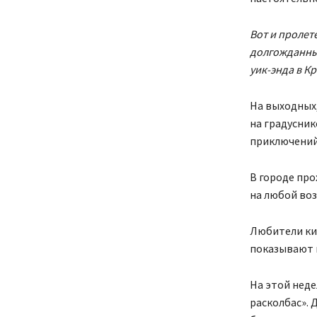
Вот и пролет
долгожданные
уик-энда в К
На выходных,
на градусник
приключений
В городе про
на любой во
Любители ки
показывают 
На этой нед
расколбас». 