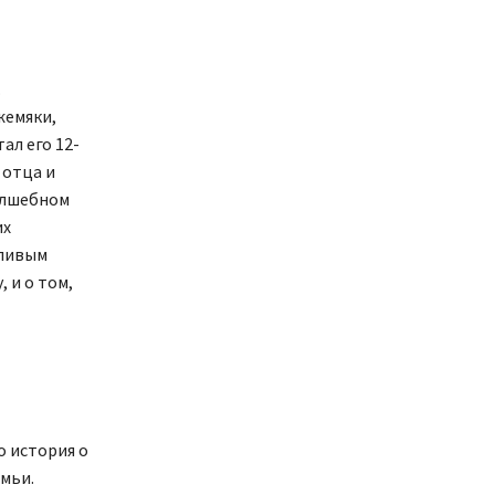
.
жемяки,
ал его 12-
 отца и
волшебном
их
тливым
 и о том,
 история о
мьи.