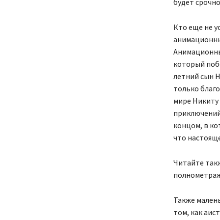
будет срочно
Кто еще не 
анимационны
Анимационны
который побе
летний сын Н
только благо
мире Никиту 
приключений
концом, в ко
что настояще
Читайте такж
полнометраж
Также мален
том, как аис