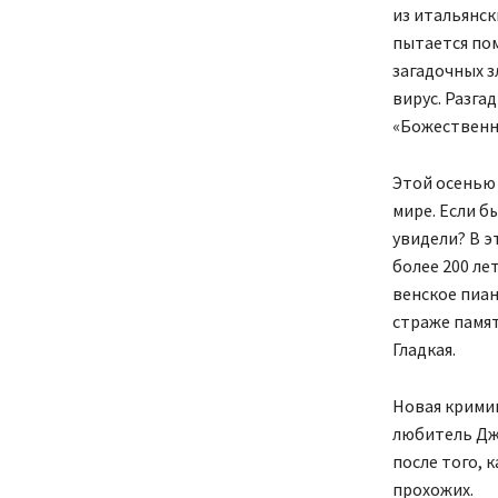
из итальянск
пытается по
загадочных 
вирус. Разга
«Божественн
Этой осенью 
мире. Если б
увидели? В э
более 200 ле
венское пиан
страже памят
Гладкая.
Новая крими
любитель Дже
после того, 
прохожих.