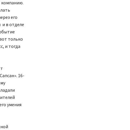
ю компанию.
елать
ерез его
 и в отделе
событие
вот только
с, и тогда
от
апсан». 16-
ему
бладали
жителей
его умения
дной