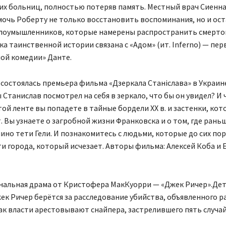
их больниц, полностью потеряв память. Местный врач Сиенна
мочь Роберту не только восстановить воспоминания, но и ос
злоумышленников, которые намерены распространить смерт
дка таинственной истории связана с «Адом» (ит. Inferno) — пе
ой комедии» Данте.
состоялась премьера фильма «Дзеркала Станіслава» в Украин
ы Станислав посмотрел на себя в зеркало, что бы он увидел? И
той ленте вы попадете в тайные бордели ХХ в. и застенки, ко
т. Вы узнаете о загробной жизни Франковска и о том, где рань
ино тети Гели. И познакомитесь с людьми, которые до сих пор
и города, который исчезает. Авторы фильма: Алексей Коба и 
нальная драма от Кристофера МакКуорри — «Джек Ричер».Де
к Ричер берётся за расследование убийства, объявленного 
как власти арестовывают снайпера, застрелившего пять случа