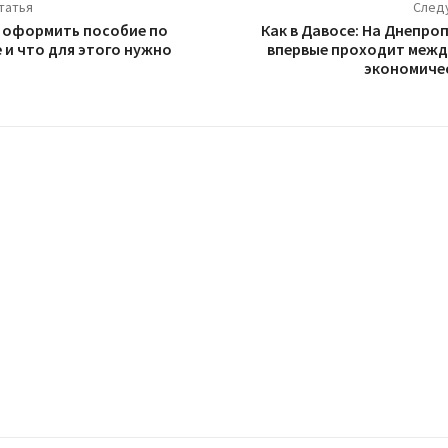
татья
След
е оформить пособие по
Как в Давосе: На Днепр
 и что для этого нужно
впервые проходит меж
экономиче