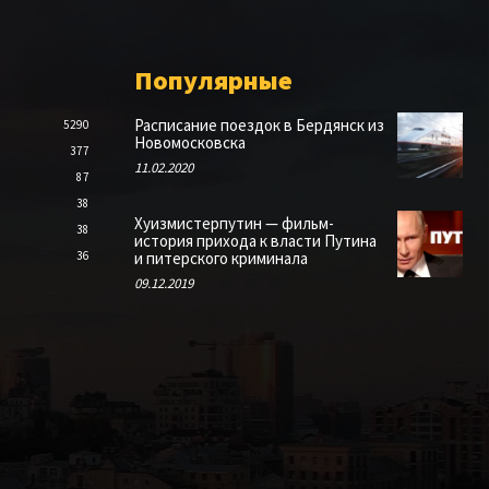
Популярные
Расписание поездок в Бердянск из
5290
Новомосковска
377
11.02.2020
87
38
Хуизмистерпутин — фильм-
38
история прихода к власти Путина
36
и питерского криминала
09.12.2019