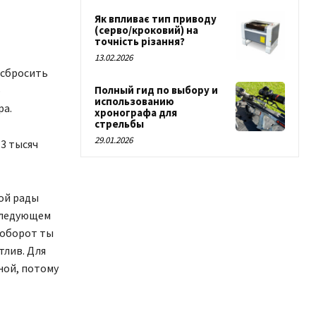
Як впливає тип приводу
(серво/кроковий) на
точність різання?
13.02.2026
 сбросить
о
Полный гид по выбору и
использованию
ра.
хронографа для
стрельбы
29.01.2026
3 тысяч
ой рады
 следующем
наоборот ты
тлив. Для
ной, потому