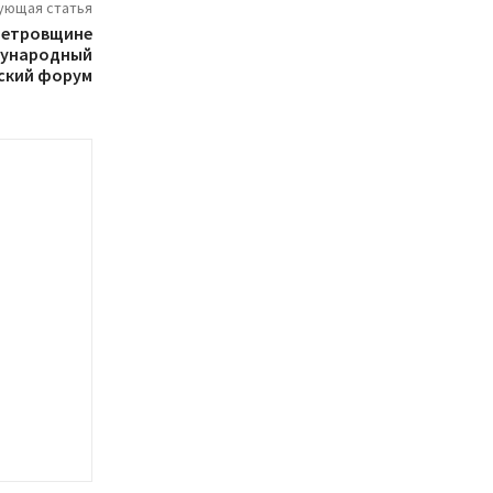
ующая статья
опетровщине
дународный
ский форум