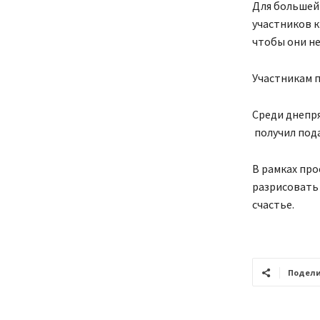
Для большей 
участников к
чтобы они не
Участникам п
Среди днепря
получил под
В рамках про
разрисовать 
счастье.
Подели