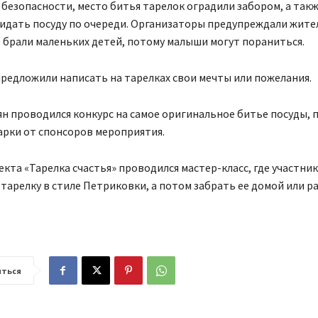
безопасности, место битья тарелок оградили забором, а так
идать посуду по очереди. Организаторы предупреждали жите
 брали маленьких детей, потому малыши могут пораниться.
редложили написать на тарелках свои мечты или пожелания.
н проводился конкурс на самое оригинальное битье посуды, 
арки от спонсоров мероприятия.
екта «Тарелка счастья» проводился мастер-класс, где участни
тарелку в стиле Петриковки, а потом забрать ее домой или р
ться