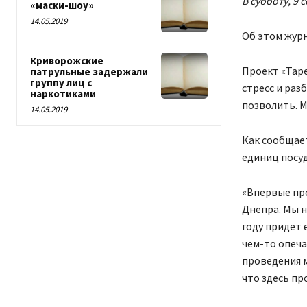
В субботу, 9 
«маски-шоу»
14.05.2019
Об этом журн
Криворожские
Проект «Таре
патрульные задержали
группу лиц с
стресс и раз
наркотиками
позволить. М
14.05.2019
Как сообщает
единиц посу
«Впервые пр
Днепра. Мы н
году придет 
чем-то опечал
проведения 
что здесь пр