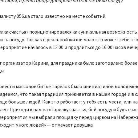
сентября, в День города днепряне на счастье били посуду.
алисту 056.ua стало известно на месте событий.
лка счастья» позиционировался как уникальная возможность
бить посуду. Так как в реальной жизни мало кто может себе эт
ероприятие началось в 12:00 и продлиться до 16:00 часов вече
 организатор Карина, для праздника было заготовлено более 
ды.
овести массовое битье тарелок было инициативой молодежн
адеемся, что такая традиция приживется в нашем городе и в
еще больше людей. Как это работает: у тебя есть места, или 
ен. Приходи к нам на «Тарелку счастья, бей посуду и будь счас
мероприятия мы выбрали площадку перед цирком на Набереж
оходит много людей» — отмечает девушка.