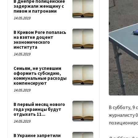
В Днепре полицейские
задержали женщину с
пивом и патронами
14.05.2019
В Кривом Роге попалась
на взятке доцент
экономического
института
14.05.2019
Семьям, не успевшим
оформить субсидию,
коммунальные расходы
компенсируют
14.05.2019
В первый месяц нового
В субботу, 9
года украинцы будут
отдыхать 11...
журналисту 0
14.05.2019
позициониро
В Украине запретили