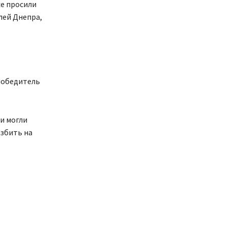
же просили
лей Днепра,
победитель
ки могли
азбить на