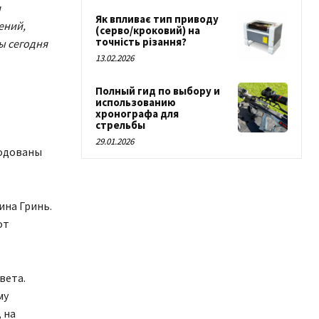
м
Як впливає тип приводу
ений,
(серво/кроковий) на
точність різання?
ы сегодня
13.02.2026
Полный гид по выбору и
использованию
хронографа для
стрельбы
29.01.2026
родованы
ина Гринь.
от
вета.
му
 на