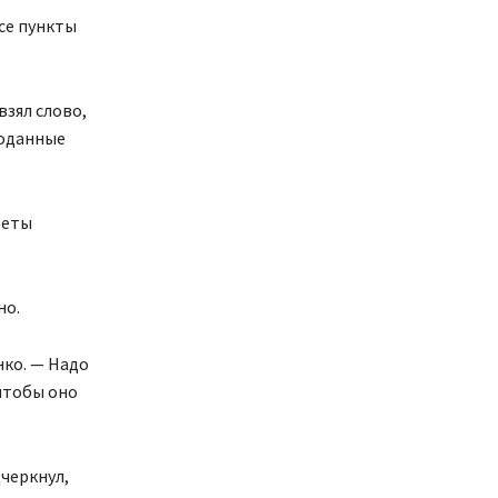
все пункты
взял слово,
поданные
веты
но.
ко. — Надо
 чтобы оно
черкнул,