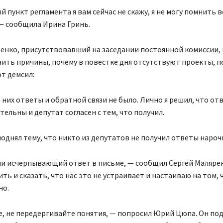
 пункт регламента я вам сейчас не скажу, я не могу помнить 
— сообщила Ирина Гринь.
енко, присутствовавший на заседании постоянной комиссии, 
ить причины, почему в повестке дня отсутствуют проекты, 
т демсил:
 них ответы и обратной связи не было. Лично я решил, что от
ельны и депутат согласен с тем, что получил.
днял тему, что никто из депутатов не получил ответы нароч
ли исчерпывающий ответ в письме, — сообщил Сергей Малярен
ть и сказать, что нас это не устраивает и настаиваю на том,
но.
, не передергивайте понятия, — попросил Юрий Цюпа. Он под