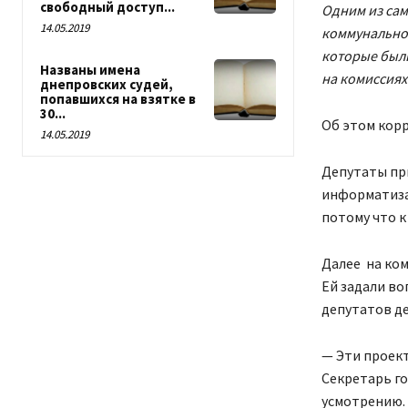
свободный доступ...
Одним из сам
14.05.2019
коммунальног
которые были
Названы имена
на комиссиях
днепровских судей,
попавшихся на взятке в
30...
Об этом корр
14.05.2019
Депутаты при
информатиза
потому что к
Далее на ком
Ей задали во
депутатов д
— Эти проект
Секретарь го
усмотрению. 