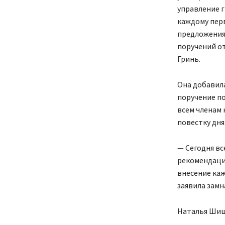
управление г
каждому пер
предложения 
поручений от
Гринь.
Она добавила
поручение п
всем членам 
повестку дня
— Сегодня вс
рекомендации
внесение каж
заявила замн
Наталья Шишк