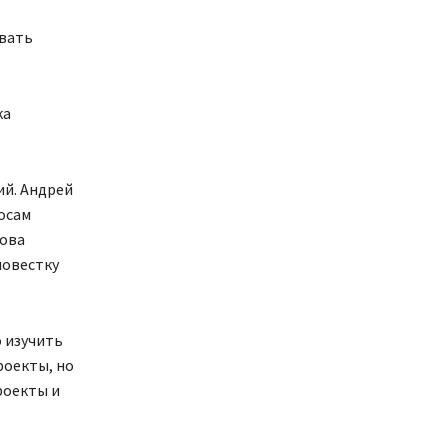
ивать
ка
ий. Андрей
осам
лова
повестку
 изучить
роекты, но
роекты и