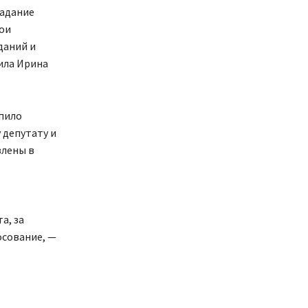
задание
ои
даний и
ила Ирина
упило
 депутату и
влены в
а, за
осование, —