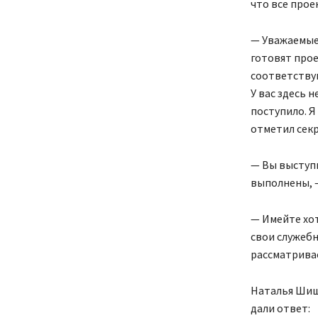
что все прое
— Уважаемые,
готовят прое
соответствую
У вас здесь 
поступило. Я
отметил секр
— Вы выступи
выполнены, —
— Имейте хот
свои служебн
рассматривае
Наталья Шиш
дали ответ: