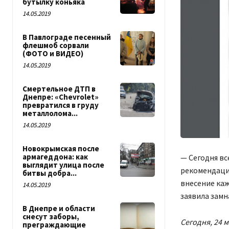
бутылку коньяка
14.05.2019
В Павлограде песенный
флешмоб сорвали
(ФОТО и ВИДЕО)
14.05.2019
Смертельное ДТП в
Днепре: «Сhevrolet»
превратился в груду
металлолома...
14.05.2019
Новокрымская после
армагеддона: как
— Сегодня вс
выглядит улица после
рекомендации
битвы добра...
внесение каж
14.05.2019
заявила замн
В Днепре и области
снесут заборы,
Сегодня, 24 
преграждающие