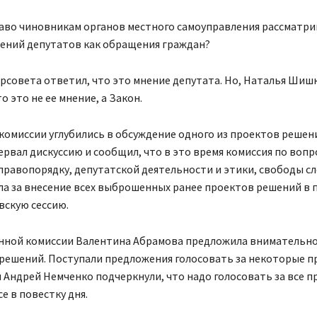
раво чиновникам органов местного самоуправления рассматр
ений депутатов как обращения граждан?
рсовета ответил, что это мнение депутата. Но, Наталья Шиш
о это не ее мнение, а Закон.
комиссии углубились в обсуждение одного из проектов решен
рвал дискуссию и сообщил, что в это время комиссия по вопр
правопорядку, депутатской деятельности и этики, свободы с
а за внесение всех выброшенных ранее проектов решений в 
вскую сессию.
янной комиссии Валентина Абрамова предложила внимательно
решений. Поступали предложения голосовать за некоторые п
Андрей Немченко подчеркнули, что надо голосовать за все п
е в повестку дня.