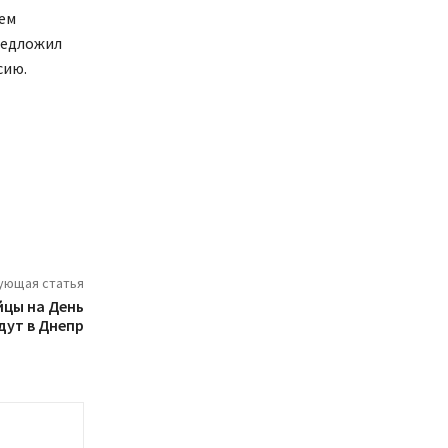
ем
редложил
сию.
ующая статья
цы на День
дут в Днепр