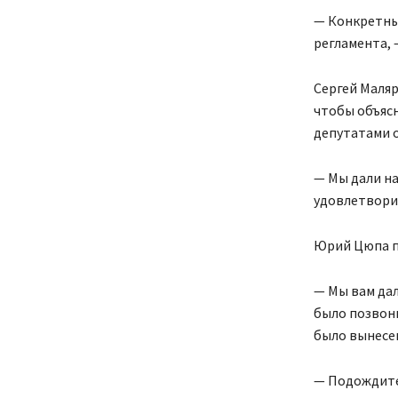
— Конкретный
регламента, 
Сергей Маляр
чтобы объясн
депутатами о
— Мы дали на
удовлетворит
Юрий Цюпа по
— Мы вам да
было позвони
было вынесе
— Подождите