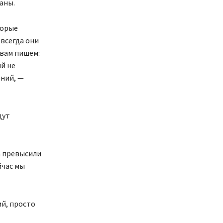
аны.
торые
 всегда они
 вам пишем:
ий не
ений, —
дут
а превысили
йчас мы
й, просто