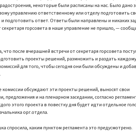
радостроения, некоторые были расписаны на нас. Было дано 
вому управлению ответственному или отделу подготовить св
и подготовить ответ. Ответы были направлены и никаких за
 секретаря горсовета в наше управление не пришло, — сообщ
, что после вчерашней встречи от секретаря горсовета пост
одготовить проекты решений, размножить и раздать каждому
комиссий для того, чтобы сегодня они были обсуждены и доба
.
е комиссии обсуждают эти проекты решений, выносят свои
, предложения и на пленарном заседании, согласно регламент
дого этого проекта в повестку дня будет идти отдельное гол
ачальника орг.отдела.
а спросила, каким пунктом регламента это предусмотрено.