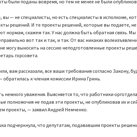
кты были поданы вовремя, но тем не менее не были опубликов
 вы — не специалисты, но есть специалисты в исполкоме, ко
кты решений. И те проекты решений, которые вы подаете, не
т нормам, скажем так. У нас должна быть обратная связь. Мы
неправильно вот так и так, и так. От вас никаких волеизъявлен
 не могу выносить на сессию неподготовленные проекты реш
етарь горсовета.
ли, вам рассказали, все ваши требования согласно Закону, бу
 обратилась к членам комиссии Ирина Гринь.
ь немного уважения. Выясняется то, что работники орготдел
ые полномочия не подав эти проекты, не опубликовав их и се
м проекты, — заявил Андрей Немченко.
ка подчеркнула, что депутатам, подававшим проекты решени