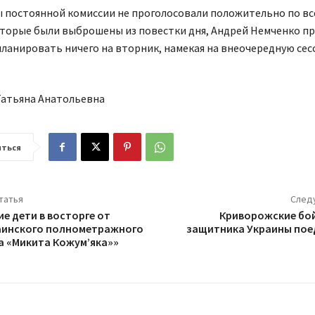
ы постоянной комиссии не проголосовали положительно по вс
оторые были выброшены из повестки дня, Андрей Немченко п
планировать ничего на вторник, намекая на внеочередную сес
Татьяна Анатольевна
ться
татья
След
е дети в восторге от
Криворожские бой
аинского полнометражного
защитника Украины пое
 «Микита Кожум’яка»»