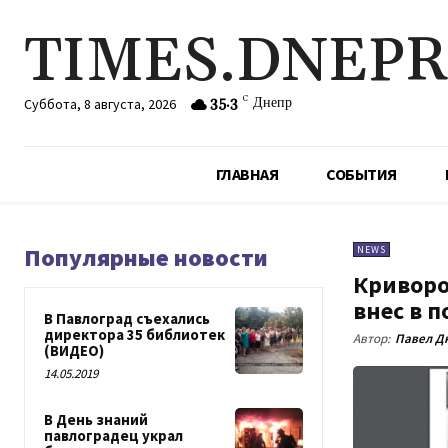
TIMES.DNEP
35.3
C
Днепр
Суббота, 8 августа, 2026
ГЛАВНАЯ
СОБЫТИЯ
Популярные новости
NEWS
Криворо
внес в 
В Павлоград съехались
директора 35 библиотек
Автор:
Павел Д
(ВИДЕО)
14.05.2019
В День знаний
павлоградец украл