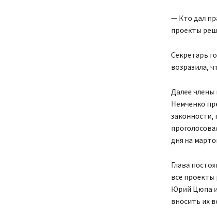
— Кто дал п
проекты реш
Секретарь го
возразила, чт
Далее члены 
Немченко пре
законности, 
проголосовал
дня на марто
Глава посто
все проекты 
Юрий Цюпа и 
вносить их вс