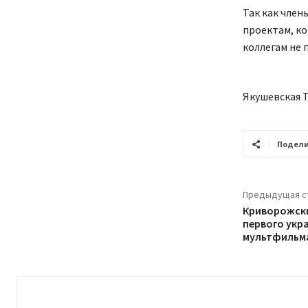
Так как член
проектам, к
коллегам не 
Якушевская 
Подели
Предыдущая с
Криворожски
первого укр
мультфильма