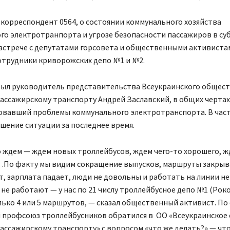
корреспондент 0564, о состоянии коммунального хозяйства
о электротранпорта и угрозе безопасности пассажиров в суб
 встрече с депутатами горсовета и общественными активиста
отрудники криворожских депо №1 и №2.
рыл руководитель представительства Всеукраинского общес
ассажирскому транспорту Андрей Заславский, в общих чертах
овавший проблемы коммунального электротранспорта. В част
шение ситуации за последнее время.
 ждем — ждем новых троллейбусов, ждем чего-то хорошего, ж
По факту мы видим сокращение выпусков, маршруты закрыв
т, зарплата падает, люди не довольны и работать на линии не
не работают — у нас по 21 числу троллейбусное депо №1 (Ро
ько 4 или 5 маршрутов, — сказал общественный активист. По 
 профсоюз троллейбусников обратился в ОО «Всеукраинское
ассажирскому транспорту» с вопросом «что же делать?» — чт