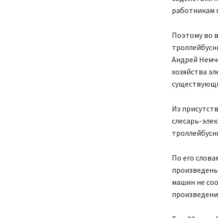
работникам 
Поэтому во в
троллейбусн
Андрей Немче
хозяйства э
существующи
Из присутст
слесарь-эле
троллейбусн
По его слова
произведены,
машин не соо
произведени