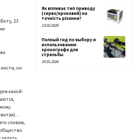
Як впливає тип приводу
(серво/кроковий) на
точність різання?
боту, 23
13.02.2026
ми
Полный гид по выбору и
использованию
хронографа для
тва
стрельбы
29.01.2026
ности, он
дем какой-
аются,
кому.
коватая)…
его словам,
 общество
о делать