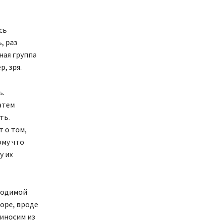
сь
, раз
ная группа
р, зря.
ь.
атем
ть.
т о том,
ому что
у их
ходимой
оре, вроде
риносим из