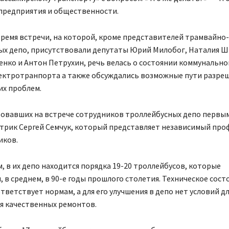
предприятия и общественности.
ремя встречи, на которой, кроме представителей трамвайно-
ых депо, присутствовали депутаты Юрий Милобог, Наталия Ш
нко и Антон Петрухин, речь велась о состоянии коммунально
лектротранпорта а также обсуждались возможные пути разре
х проблем.
вовавших на встрече сотрудников троллейбусных депо первы
ктрик Сергей Семчук, который представляет независимый пр
иков.
м, в их депо находится порядка 19-20 троллейбусов, которые
 в среднем, в 90-е годы прошлого столетия. Техническое сост
тветствует нормам, а для его улучшения в депо нет условий д
я качественных ремонтов.