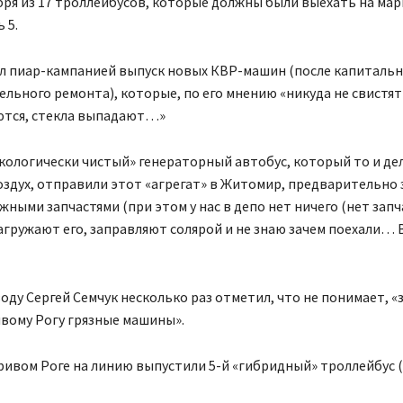
ября из 17 троллейбусов, которые должны были выехать на ма
 5.
ал пиар-кампанией выпуск новых КВР-машин (после капитальн
льного ремонта), которые, по его мнению «никуда не свистят
ются, стекла выпадают…»
кологически чистый» генераторный автобус, который то и дел
оздух, отправили этот «агрегат» в Житомир, предварительно 
жными запчастями (при этом у нас в депо нет ничего (нет зап
 нагружают его, заправляют солярой и не знаю зачем поехали… 
оду Сергей Семчук несколько раз отметил, что не понимает, «
вому Рогу грязные машины».
ривом Роге на линию выпустили 5-й «гибридный» троллейбус 