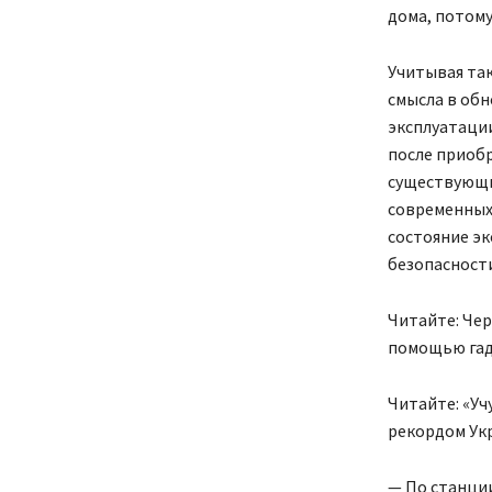
дома, потому
Учитывая так
смысла в об
эксплуатаци
после приобр
существующих
современных
состояние эк
безопасност
Читайте: Чер
помощью гад
Читайте: «Уч
рекордом Ук
— По станции