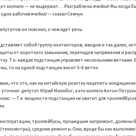
дет коллапс — не выдержат… Разграблены ячейки! Мы когда бы
одна рабочая ячейка! — сказал Семчук.
епутатов он пояснил, о чем идет речь:
дставляет собой группу контакторов, вводов и так далее, ко
ащиты от короткого замыкания, перепадов напряжения и рас
тку. Т.е. каждая подстанция управляет несколькими ветками. 
ы, то на одной подстанции висит 5-6 веток.
маю, что это, как на китайскую розетку нацепить кондиционе
уточнил депутат Юрий Милобог, а его коллега Антон Петрух
зис: — Т.е. мощности подстанции не хватит для троллейбусо
ии.
 эксплуатации, троллейбусы, прошедшие капремонт, должны 
(техосмотры), средние ремонты. Они, вроде бы как выполняют