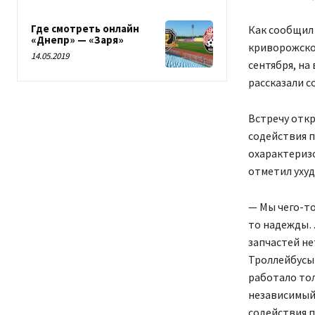
Где смотреть онлайн
Как сообщил 
«Днепр» — «Заря»
криворожског
14.05.2019
сентября, на
рассказали с
Встречу отк
содействия п
охарактериз
отметил ухуд
— Мы чего-то
то надежды…
запчастей не
Троллейбусы 
работало тол
независимый
содействия п