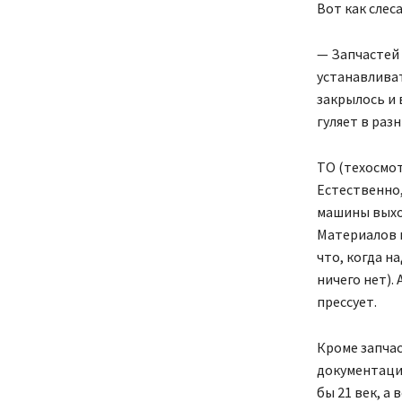
Вот как слес
— Запчастей 
устанавливат
закрылось и 
гуляет в раз
ТО (техосмот
Естественно,
машины выход
Материалов н
что, когда н
ничего нет).
прессует.
Кроме запча
документаци
бы 21 век, а