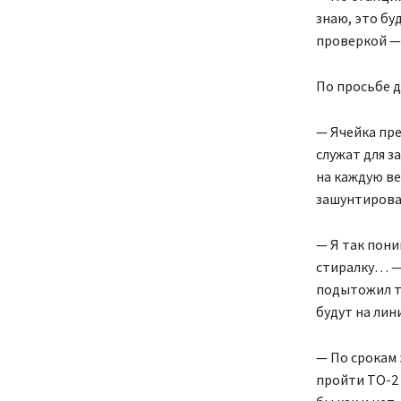
знаю, это бу
проверкой — 
По просьбе д
— Ячейка пре
служат для з
на каждую ве
зашунтирован
— Я так пони
стиралку… — 
подытожил те
будут на лин
— По срокам
пройти ТО-2 