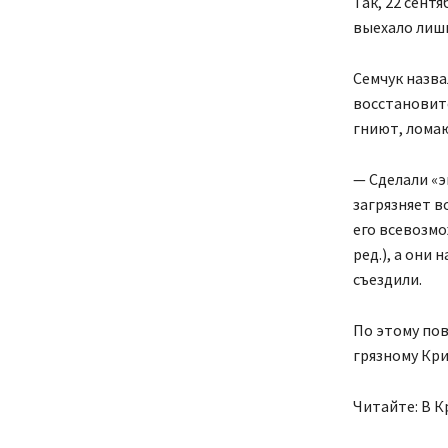
Так, 22 сент
выехало лишь
Семчук назв
восстановите
гниют, лома
— Сделали «э
загрязняет в
его всевозмо
ред.), а они
съездили.
По этому пов
грязному Кри
Читайте: В К