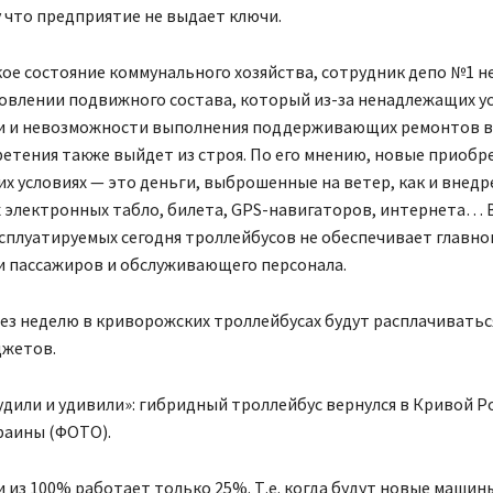
 что предприятие не выдает ключи.
ое состояние коммунального хозяйства, сотрудник депо №1 н
новлении подвижного состава, который из-за ненадлежащих у
и и невозможности выполнения поддерживающих ремонтов в
етения также выйдет из строя. По его мнению, новые приобр
 условиях — это деньги, выброшенные на ветер, как и внедр
 электронных табло, билета, GPS-навигаторов, интернета… 
сплуатируемых сегодня троллейбусов не обеспечивает главно
и пассажиров и обслуживающего персонала.
ез неделю в криворожских троллейбусах будут расплачиватьс
жетов.
удили и удивили»: гибридный троллейбус вернулся в Кривой Ро
раины (ФОТО).
 из 100% работает только 25%. Т.е. когда будут новые машины