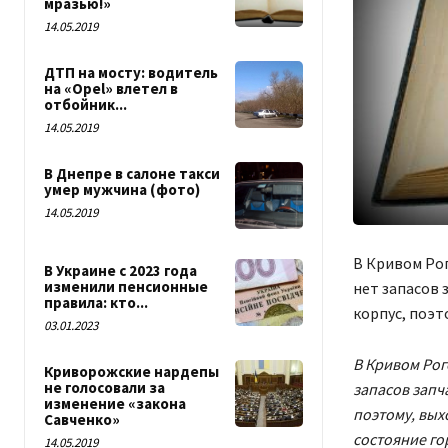
мразью!»
14.05.2019
ДТП на мосту: водитель
на «Opel» влетел в
отбойник...
14.05.2019
В Днепре в салоне такси
умер мужчина (фото)
14.05.2019
В Кривом Ро
В Украине с 2023 года
изменили пенсионные
нет запасов 
правила: кто...
корпус, поэт
03.01.2023
В Кривом Рог
Криворожские нардепы
не голосовали за
запасов запч
изменение «закона
поэтому, вых
Савченко»
состояние го
14.05.2019