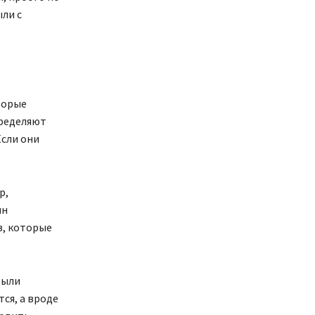
ли с
торые
пределяют
Если они
р,
ин
в, которые
были
ся, а вроде