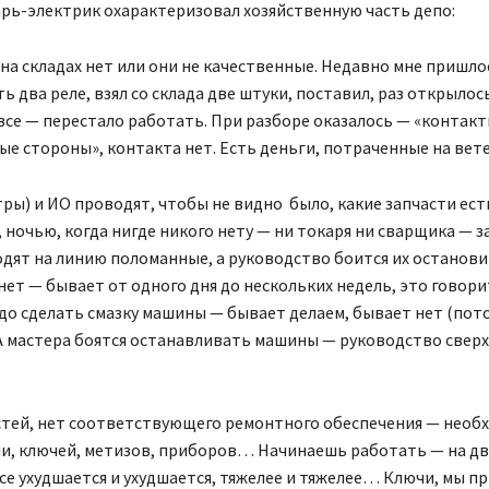
арь-электрик охарактеризовал хозяйственную часть депо:
на складах нет или они не качественные. Недавно мне пришло
ь два реле, взял со склада две штуки, поставил, раз открылось
все — перестало работать. При разборе оказалось — «контакт
ные стороны», контакта нет. Есть деньги, потраченные на вете
ры) и ИО проводят, чтобы не видно было, какие запчасти ест
 ночью, когда нигде никого нету — ни токаря ни сварщика — з
ят на линию поломанные, а руководство боится их останови
ет — бывает от одного дня до нескольких недель, это говори
адо сделать смазку машины — бывает делаем, бывает нет (пот
 А мастера боятся останавливать машины — руководство сверх
стей, нет соответствующего ремонтного обеспечения — необ
и, ключей, метизов, приборов… Начинаешь работать — на дв
 все ухудшается и ухудшается, тяжелее и тяжелее… Ключи, мы п