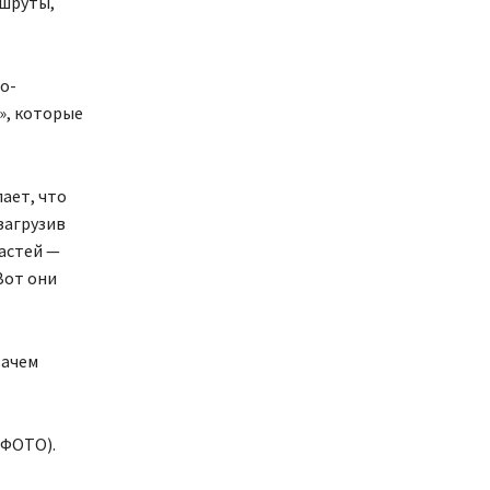
ршруты,
о-
», которые
ает, что
загрузив
частей —
Вот они
зачем
(ФОТО).