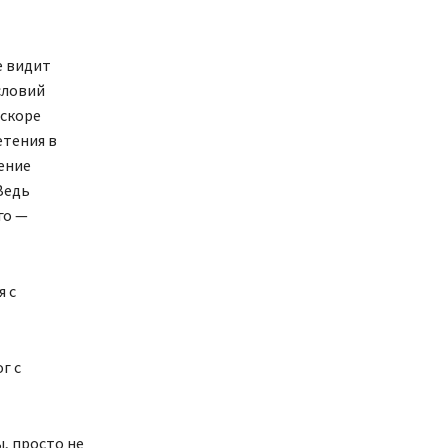
е видит
словий
скоре
етения в
ение
Ведь
го —
я с
г с
, просто не