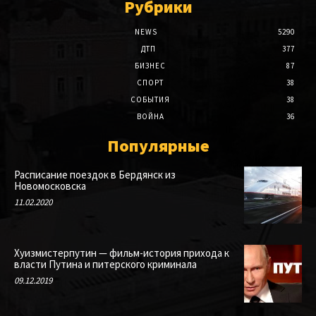
Рубрики
NEWS
5290
ДТП
377
БИЗНЕС
87
СПОРТ
38
СОБЫТИЯ
38
ВОЙНА
36
Популярные
Расписание поездок в Бердянск из
Новомосковска
11.02.2020
Хуизмистерпутин — фильм-история прихода к
власти Путина и питерского криминала
09.12.2019