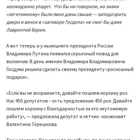
неожиданно упадет. Что бы ни говорили, но знаки
«легитимному» были явно даны свыше — заподозрить
двери и венок в «заговоре Госдепа» не смог бы даже
Лаврентий Берия.
А вот теперь и у нынешнего президента России
Владимира Путина появился серьезный повод для
волнения. В день именин Владимира Владимировича
Госдума решила сделать своему президенту «роскошный
подарок».
«Если вы не возражаете, давайте пошлем корзину роз.
Нас 450 депутатов – есть предложение 450 роз. Давайте
пошлем корзину с благодарностью за его неутомимую
работу», — предложила депутат и летчик -космонавт
Валентина Терешкова.
Так и сделали. При этом то ли забыли, то ли умышленно