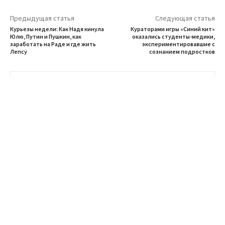
Предыдущая статья
Следующая статья
Курьезы недели: Как Надя кинула
Кураторами игры «Синий кит»
Юлю, Путин и Пушкин, как
оказались студенты-медики,
заработать на Раде и где жить
экспериментировавшие с
Лепсу
сознанием подростков