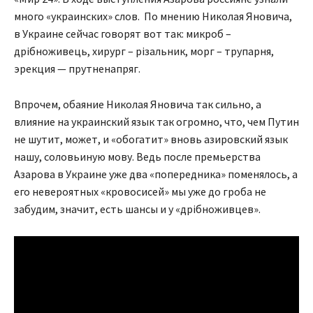
много «украинских» слов. По мнению Николая Яновича,
в Украине сейчас говорят вот так: микроб –
дрібноживець, хирург – різальник, морг – трупарня,
эрекция — прутненапряг.
Впрочем, обаяние Николая Яновича так сильно, а
влияние на украинский язык так огромно, что, чем Путин
не шутит, может, и «обогатит» вновь азировский язык
нашу, соловьиную мову. Ведь после премьерства
Азарова в Украине уже два «попередника» поменялось, а
его невероятных «кровосисей» мы уже до гроба не
забудим, значит, есть шансы и у «дрібноживцев».