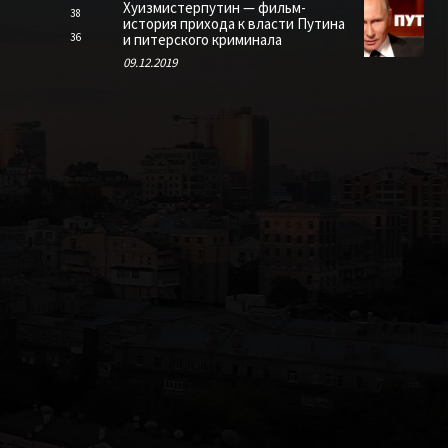
Хуизмистерпутин — фильм-
38
история прихода к власти Путина
36
и питерского криминала
09.12.2019