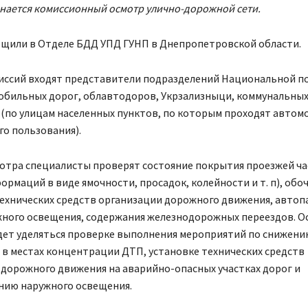
нается комиссионный осмотр улично-дорожной сети.
бщили в Отделе БДД УПД ГУНП в Днепропетровской области.
миссий входят представители подразделений Национальной п
обильных дорог, облавтодоров, Укрзализныци, коммунальны
 (по улицам населенных пунктов, по которым проходят авто
о пользования).
мотра специалисты проверят состояние покрытия проезжей ча
ормаций в виде ямочности, просадок, колейности и т. п), обо
технических средств организации дорожного движения, автоп
жного освещения, содержания железнодорожных переездов. О
дет уделяться проверке выполнения мероприятий по снижени
в местах концентрации ДТП, установке технических средств
дорожного движения на аварийно-опасных участках дорог и
нию наружного освещения.