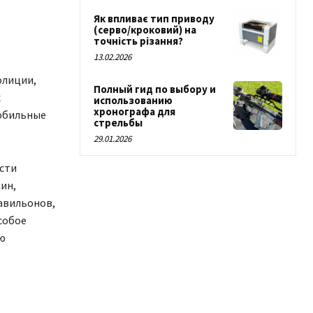
Як впливає тип приводу
(серво/кроковий) на
точність різання?
13.02.2026
олиции,
Полный гид по выбору и
х
использованию
хронографа для
мобильные
стрельбы
29.01.2026
сти
чин,
авильонов,
собое
ю