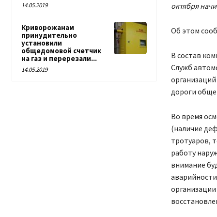
октября начи
14.05.2019
Криворожанам
Об этом соо
принудительно
установили
общедомовой счетчик
В состав ко
на газ и перерезали...
Служб автом
14.05.2019
организаций
дороги общег
Во время ос
(наличие деф
тротуаров, 
работу нару
внимание бу
аварийности 
организации 
восстановле