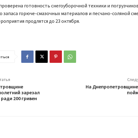
проверена готовность снегоуборочной техники и погрузчиков
 запаса горюче-смазочных материалов и песчано-соляной сме
роприятия продлятся до 23 октября.
ться
татья
След
етровщине
На Днепропетровщине 
олетний зарезал
пойм
 ради 200 гривен