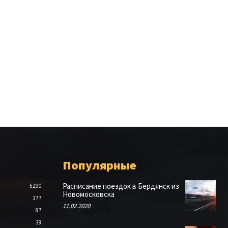
Популярные
Расписание поездок в Бердянск из
5290
Новомосковска
377
11.02.2020
87
38