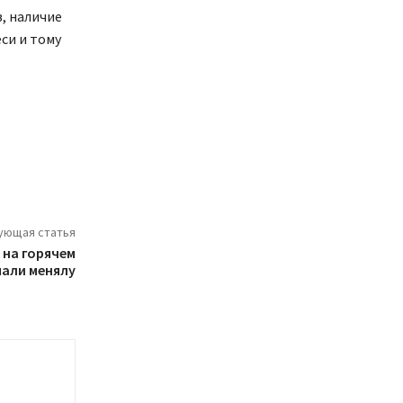
, наличие
си и тому
ующая статья
на горячем
али менялу