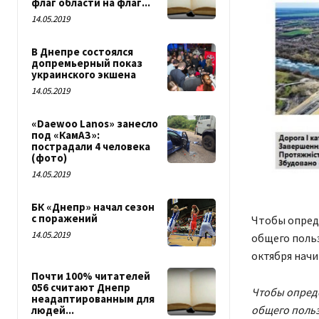
флаг области на флаг...
14.05.2019
В Днепре состоялся
допремьерный показ
украинского экшена
14.05.2019
«Daewoo Lanos» занесло
под «КамАЗ»:
пострадали 4 человека
(фото)
14.05.2019
БК «Днепр» начал сезон
с поражений
Чтобы опред
14.05.2019
общего польз
октября нач
Почти 100% читателей
056 считают Днепр
Чтобы опред
неадаптированным для
общего польз
людей...