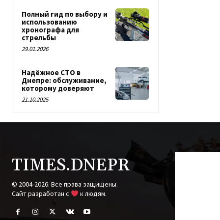
Полный гид по выбору и
использованию
хронографа для
стрельбы
29.01.2026
Надёжное СТО в
Днепре: обслуживание,
которому доверяют
21.10.2025
TIMES.DNEPR
© 2004-2026. Все права защищены.
Cайт разработан с
к людям.