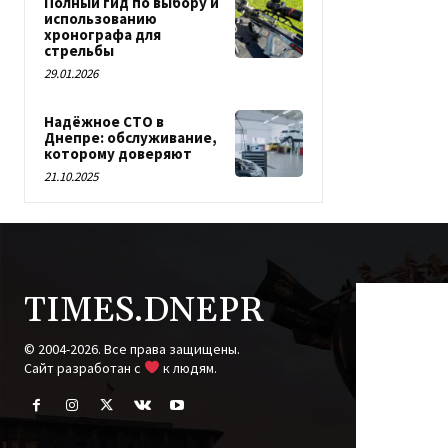
Полный гид по выбору и
использованию
хронографа для
стрельбы
29.01.2026
Надёжное СТО в
Днепре: обслуживание,
которому доверяют
21.10.2025
TIMES.DNEPR
© 2004-2026. Все права защищены.
Cайт разработан с
к людям.