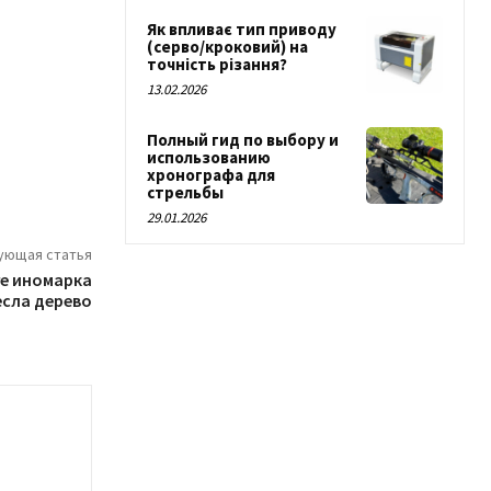
Як впливає тип приводу
(серво/кроковий) на
точність різання?
13.02.2026
Полный гид по выбору и
использованию
хронографа для
стрельбы
29.01.2026
ующая статья
ге иномарка
есла дерево