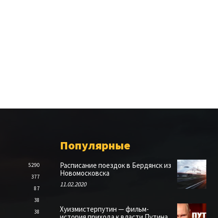
Популярные
Расписание поездок в Бердянск из
5290
Новомосковска
377
11.02.2020
87
38
Хуизмистерпутин — фильм-
38
история прихода к власти Путина