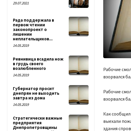
29.07.2021
Рада поддержала в
первом чтении
законопроект о
лишении
неплательщиков...
14.05.2019
Ревнивица всадила нож
в грудь своего
возлюбленного
Рабочие смол
14.05.2019
взорвался ба
Губернатор просит
Рабочие смол
днепрян не выходить
завтра из дома
взорвался ба
14.05.2019
Как сообщили 
Стратегически важные
выехали пожа
предприятия
Днепропетровщины
здания спров