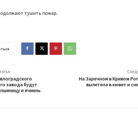
родолжают тушить пожар.
ться
татья
След
авлоградского
На Заречном в Кривом Ро
го завода будут
вылетела в кювет и сн
пшеницу и ячмень