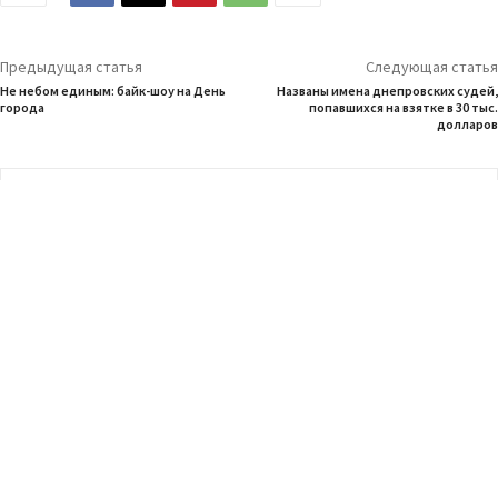
Предыдущая статья
Следующая статья
Не небом единым: байк-шоу на День
Названы имена днепровских судей,
города
попавшихся на взятке в 30 тыс.
долларов