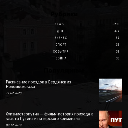
Рубрики
NEWS
5290
ДТП
377
БИЗНЕС
87
СПОРТ
38
СОБЫТИЯ
38
ВОЙНА
36
Популярные
Расписание поездок в Бердянск из
Новомосковска
11.02.2020
Хуизмистерпутин — фильм-история прихода к
власти Путина и питерского криминала
09.12.2019