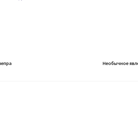
непра
Необычное явле