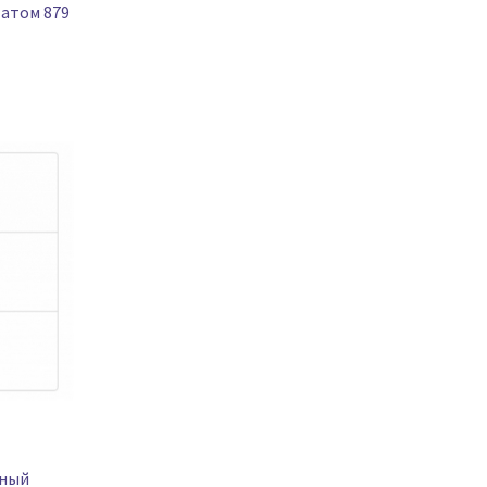
татом 879
нный