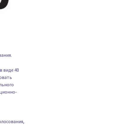
вания.
в виде 40
вовать
льного
ационно-
олосования,