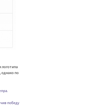
и логотипа
, однако по
епра.
ечив победу