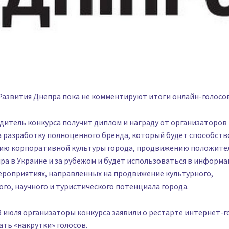
Развития Днепра пока не комментируют итоги онлайн-голосо
дитель конкурса получит диплом и награду от организаторов 
а разработку полноценного бренда, который будет способст
ю корпоративной культуры города, продвижению положите
а в Украине и за рубежом и будет использоваться в информ
ероприятиях, направленных на продвижение культурного,
го, научного и туристического потенциала города.
 июля организаторы конкурса заявили о рестарте интернет-г
ть «накрутки» голосов.