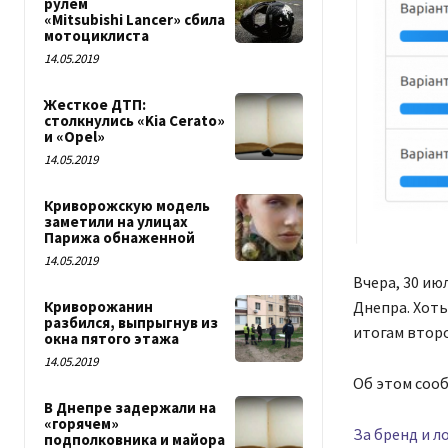
рулем
«Mitsubishi Lancer» сбила
мотоциклиста
14.05.2019
Жесткое ДТП:
столкнулись «Kia Cerato»
и «Opel»
14.05.2019
Криворожскую модель
заметили на улицах
Парижа обнаженной
14.05.2019
Вчера, 30 ию
Криворожанин
Днепра. Хоть
разбился, выпрыгнув из
итогам второ
окна пятого этажа
14.05.2019
Об этом соо
В Днепре задержали на
«горячем»
За бренд и л
подполковника и майора