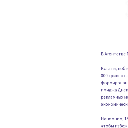
В Агентстве 
Кстати, побе
000 гривен н
формировани
имиджа Днепр
рекламных м
экономическо
Напомним, 18
чтобы избежа