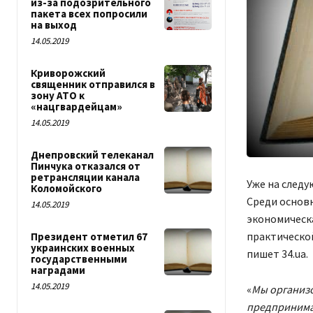
из-за подозрительного
пакета всех попросили
на выход
14.05.2019
Криворожский
священник отправился в
зону АТО к
«нацгвардейцам»
14.05.2019
Днепровский телеканал
Пинчука отказался от
ретрансляции канала
Уже на след
Коломойского
Среди основн
14.05.2019
экономическа
практическо
Президент отметил 67
украинских военных
пишет 34.ua.
государственными
наградами
14.05.2019
«
Мы организо
предпринимат