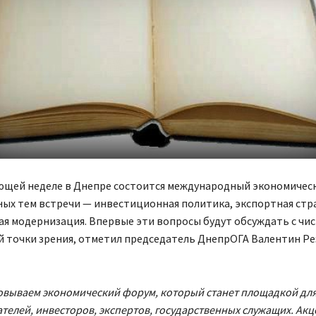
ующей неделе в Днепре состоится международный экономичес
ых тем встречи — инвестиционная политика, экспортная стр
я модернизация. Впервые эти вопросы будут обсуждать с чи
й точки зрения, отметил председатель ДнепрОГА Валентин Ре
вываем экономический форум, который станет площадкой для
елей, инвесторов, экспертов, государственных служащих. Акц