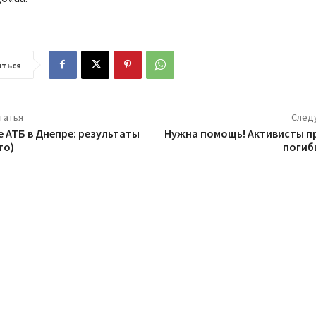
ться
татья
След
 АТБ в Днепре: результаты
Нужна помощь! Активисты п
то)
погиб