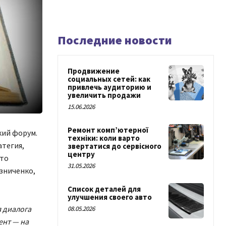
Последние новости
Продвижение
социальных сетей: как
привлечь аудиторию и
увеличить продажи
15.06.2026
Ремонт комп’ютерної
кий форум.
техніки: коли варто
атегия,
звертатися до сервісного
центру
сто
31.05.2026
зниченко,
Список деталей для
улучшения своего авто
 диалога
08.05.2026
ент — на