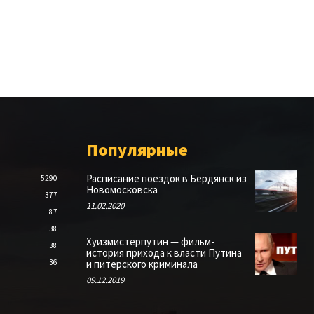
Популярные
Расписание поездок в Бердянск из
5290
Новомосковска
377
11.02.2020
87
38
Хуизмистерпутин — фильм-
38
история прихода к власти Путина
36
и питерского криминала
09.12.2019