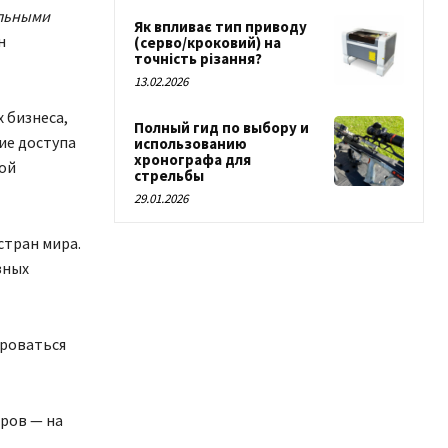
ельными
Як впливає тип приводу
н
(серво/кроковий) на
точність різання?
13.02.2026
 бизнеса,
Полный гид по выбору и
ие доступа
использованию
хронографа для
ой
стрельбы
29.01.2026
стран мира.
зных
ироваться
еров — на