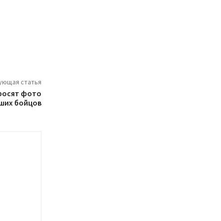
ующая статья
росят фото
ших бойцов