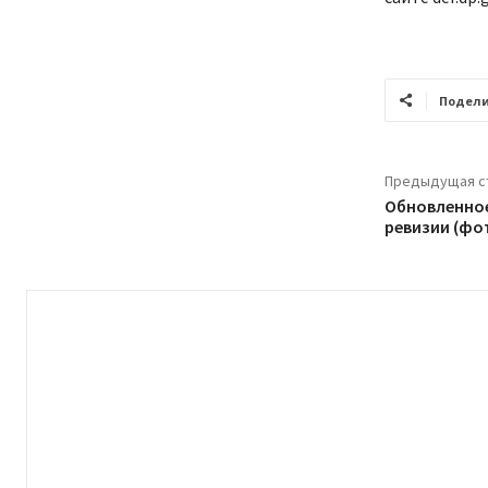
Подели
Предыдущая с
Обновленное
ревизии (фо