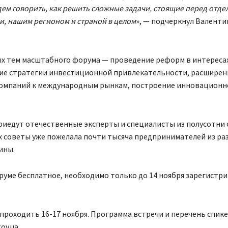
дем говорить, как решить сложные задачи, стоящие перед отд
, нашим регионом и страной в целом
», — подчеркнул Валенти
х тем масштабного форума — проведение реформ в интересах
е стратегии инвестиционной привлекательности, расширен
компаний к международным рынкам, построение инновационн
риедут отечественные эксперты и специалисты из полусотни 
 советы уже пожелала почти тысяча предпринимателей из ра
ины.
руме бесплатное, необходимо только до 14 ноября зарегистр
проходить 16-17 ноября. Программа встречи и перечень спик
ov.ua.