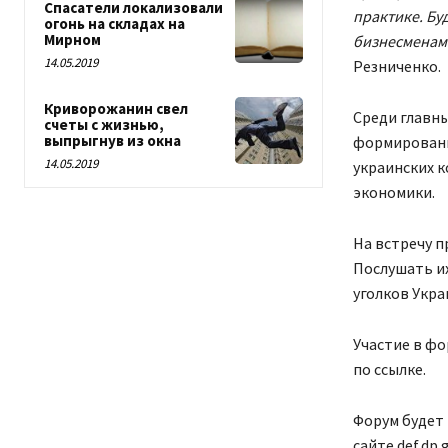
Спасатели локализовали
практике. Бу
огонь на складах на
Мирном
бизнесменами
14.05.2019
Резниченко.
Криворожанин свел
Среди главны
счеты с жизнью,
выпрыгнув из окна
формировани
14.05.2019
украинских 
экономики.
На встречу п
Послушать их
уголков Укра
Участие в фо
по ссылке.
Форум будет 
сайте def.dp.g