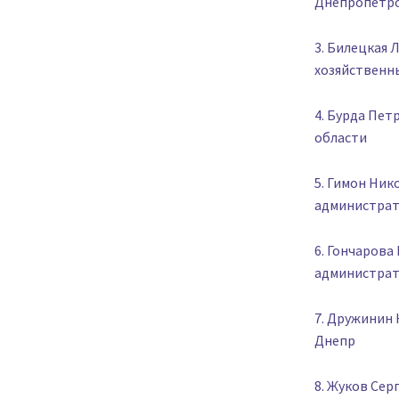
Днепропетро
3. Билецкая
хозяйственн
4. Бурда Пет
области
5. Гимон Ни
администрат
6. Гончаров
администрат
7. Дружинин 
Днепр
8. Жуков Сер