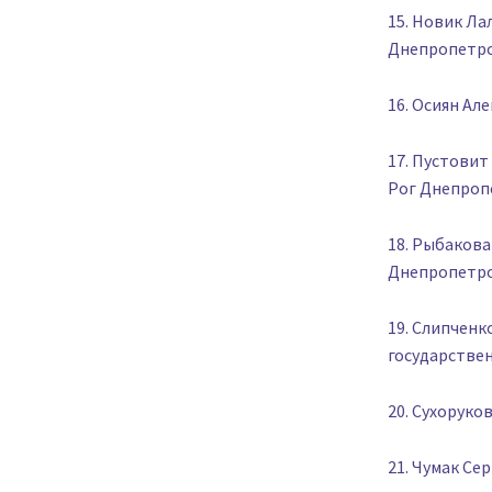
15. Новик Ла
Днепропетро
16. Осиян Ал
17. Пустовит
Рог Днепроп
18. Рыбакова
Днепропетро
19. Слипчен
государстве
20. Сухоруко
21. Чумак Се