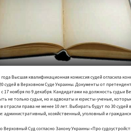
6 года Высшая квалификационная комиссия судей огласила кон
0 судей в Верховном Суде Украины. Документы от претенден
с 17 ноября по 9 декабря. Кандидатами на должность судьи В
ыть не только судьи, но и адвокаты и юристы-ученые, котор
в отрасли права не менее 10 лет. Выбирать будут по 30 судей 
: административный, хозяйственный, уголовный и гражданск
 Верховный Суд согласно Закону Украины «Про судоустройств