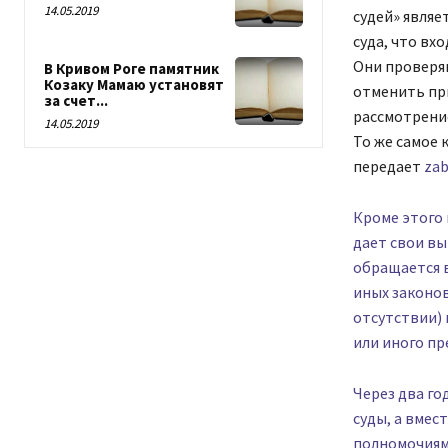
14.05.2019
судей» являе
суда, что вх
Они проверяю
В Кривом Роге памятник
Козаку Мамаю установят
отменить при
за счет...
рассмотрение
14.05.2019
То же самое 
передает
zab
Кроме этого 
дает свои вы
обращается 
иных законов
отсутствии) 
или иного пр
Через два г
суды, а вмес
полномочиям