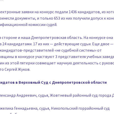
лектронные заявки на конкурс подали 1436 кандидатов, из ко
ринесли документы, и только 653 из них получили допуск к кон
ификационной комиссии судей.
в стороне и наша Днепропетровская область. На конкурсе она
 24 кандидатами. 17 из них — действующие судьи. Еще двое —
 кандидатов-представителей «не судебной системы» от
вщины в конкурсе участвуют 3 представителя учебных заведе
ин из этой пятерки совмещает научную деятельность с руков
то Сергей Жуков.
идатов в Верховный Суд с Днепропетровской области
лександр Андреевич, судья, Жовтневый районный суд города 
нжелика Геннадьевна, судья, Никопольский горрайонный суд