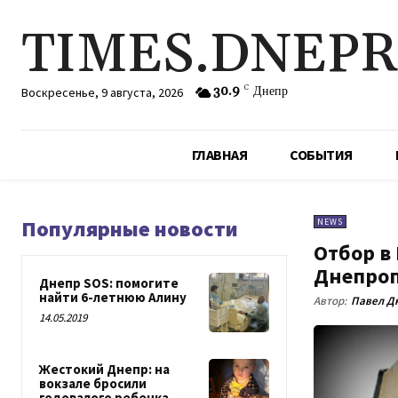
TIMES.DNEP
30.9
C
Днепр
Воскресенье, 9 августа, 2026
ГЛАВНАЯ
СОБЫТИЯ
Популярные новости
NEWS
Отбор в
Днепро
Днепр SOS: помогите
найти 6-летнюю Алину
Автор:
Павел Д
14.05.2019
Жестокий Днепр: на
вокзале бросили
годовалого ребенка