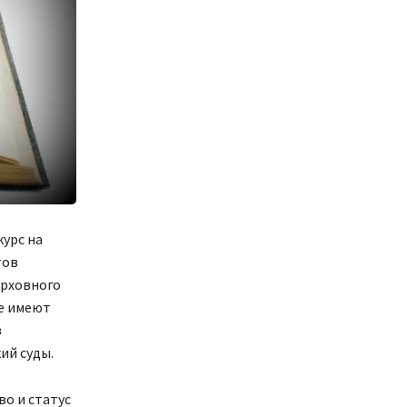
курс на
тов
ерховного
ые имеют
в
ий суды.
о и статус