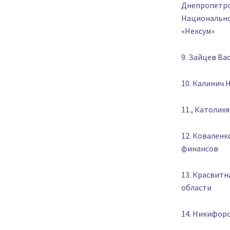
Днепропетро
Национально
«Нексум»
9. Зайцев Ва
10. Калинич 
11., Католик
12. Коваленк
финансов
13. Красвитн
области
14. Никифоро