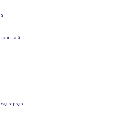
ый
етровской
суд города