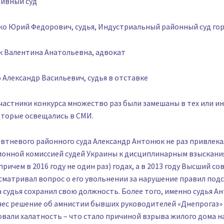
ивный суд
ко Юрий Федорович, судья, Индустриальный районный суд го
к Валентина Анатольевна, адвокат
 Александр Васильевич, судья в отставке
астники конкурса множество раз были замешаны в тех или и
оторые освещались в СМИ.
овтневого районного суда Александр Антонюк не раз привлек
онной комиссией судей Украины к дисциплинарным взыскани
(причем в 2016 году не один раз) годах, а в 2013 году Высший со
матривал вопрос о его увольнении за нарушение правил подс
 судья сохранил свою должность. Более того, именно судья А
ынес решение об амнистии бывших руководителей «Днепрогаз
али халатность – что стало причиной взрыва жилого дома н