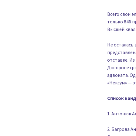
Всего свои э
только 846 п
Высшей квал
Не осталась 
представлена
отставке. Из
Днепропетро
адвоката. Од
«Нексум» — э
Список канд
1. Антонюк А
2. Багрова А