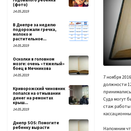
(фото)
14.05.2019
В Днепре за неделю
подорожали гречка,
молоко и
растительное...
14.05.2019
Осколки в головном
мозге: очень «тяжелый»
боец в Мечникова
14.05.2019
7 ноября 201
должности 12
Криворожский чиновник
принимались 
попался на отмывании
денег на ремонтах
Суда могут б
крыш...
стаж работы 
14.05.2019
кассационные
Днепр SOS: Помогите
ребенку вырасти
Напомним что