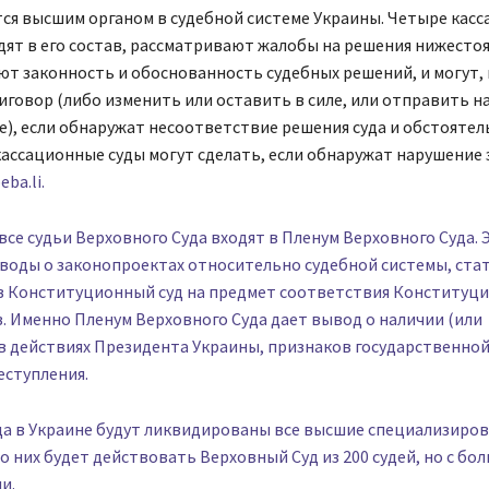
тся высшим органом в судебной системе Украины. Четыре кас
одят в его состав, рассматривают жалобы на решения нижесто
т законность и обоснованность судебных решений, и могут,
говор (либо изменить или оставить в силе, или отправить н
), если обнаружат несоответствие решения суда и обстоятель
кассационные суды могут сделать, если обнаружат нарушение 
eba.li.
все судьи Верховного Суда входят в Пленум Верховного Суда. 
воды о законопроектах относительно судебной системы, стат
в Конституционный суд на предмет соответствия Конституци
. Именно Пленум Верховного Суда дает вывод о наличии (или
в действиях Президента Украины, признаков государственно
еступления.
ода в Украине будут ликвидированы все высшие специализиро
то них будет действовать Верховный Суд из 200 судей, но с б
и.