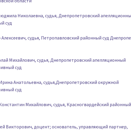
вской области
 Людмила Николаевна, судья, Днепропетровский апелляционн
ый суд
р Алексеевич, судья, Петропавловский районный суд Днепроп
колай Михайлович, судья, Днепропетровский апелляционный
ивный суд
а Ирина Анатольевна, судья,Днепропетровский окружной
ивный суд
Константин Михайлович, судья, Красногвардейский районный 
гей Викторович, доцент; основатель, управляющий партнер,