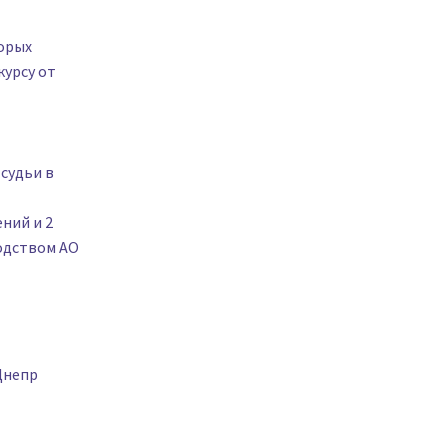
торых
курсу от
 судьи в
ний и 2
одством АО
Днепр