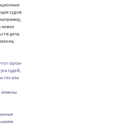
сационных
ящих судов.
 например,
а новое
ств дела.
закона,
Этот орган
уса судей,
и тех или
й измены
ванные
ольшими