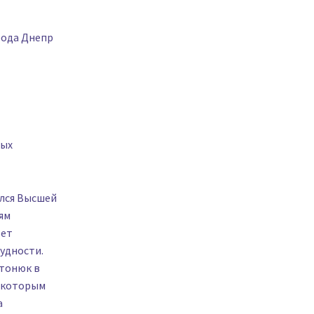
рода Днепр
ных
ался Высшей
ям
вет
удности.
нтонюк в
» которым
а