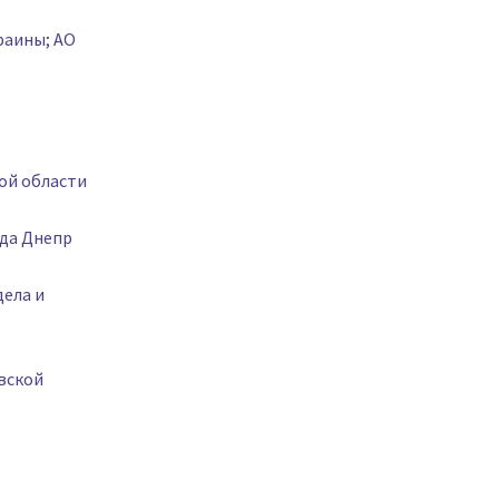
раины; АО
ой области
ода Днепр
дела и
вской