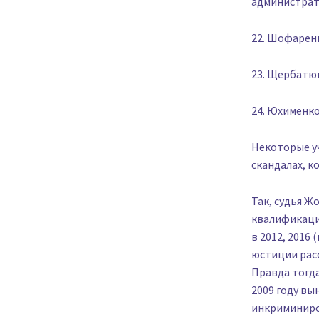
администрат
22. Шофарен
23. Щербатю
24. Юхименко
Некоторые уч
скандалах, к
Так, судья Ж
квалификаци
в 2012, 2016 
юстиции расс
Правда тогда
2009 году в
инкриминиров