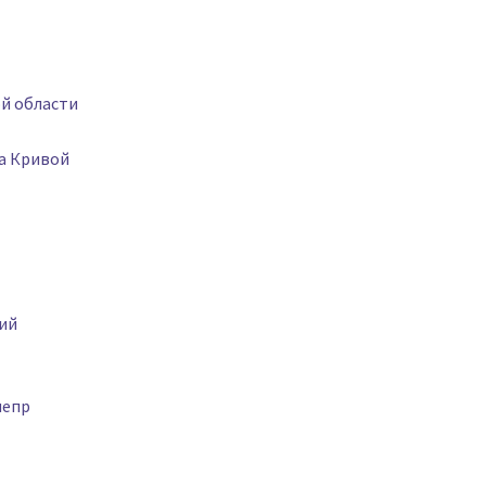
ой области
да Кривой
ий
непр