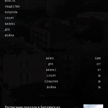
ВЛАСТЬ
ОБЩЕСТВО
КУЛЬТУРА
СПОРТ
БИЗНЕС
ДТП
ВОЙНА
Рубрики
NEWS
5290
ДТП
377
БИЗНЕС
87
СПОРТ
38
СОБЫТИЯ
38
ВОЙНА
36
Популярные
Расписание поездок в Бердянск из