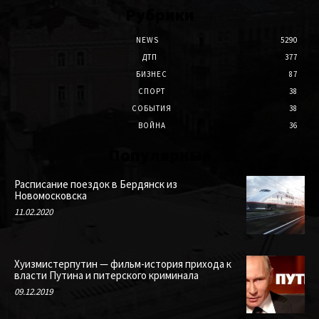
Рубрики
NEWS
5290
ДТП
377
БИЗНЕС
87
СПОРТ
38
СОБЫТИЯ
38
ВОЙНА
36
Популярные
Расписание поездок в Бердянск из
Новомосковска
11.02.2020
Хуизмистерпутин — фильм-история прихода к
власти Путина и питерского криминала
09.12.2019