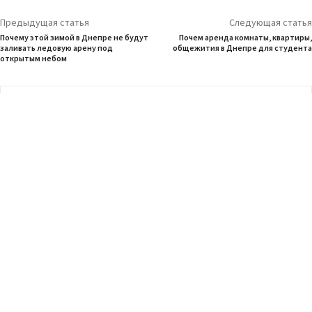
Предыдущая статья
Следующая статья
Почему этой зимой в Днепре не будут
Почем аренда комнаты, квартиры,
заливать ледовую арену под
общежития в Днепре для студента
открытым небом