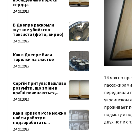
сердца
14.05.2019
В Днепре раскрыли
жуткое убийство
таксиста (фото, видео)
14.05.2019
Как в Днепре били
тарелки на счастье
14.05.2019
14 мая во вр
Сергій Притула: Важливо
пассажирами 
розуміти, що зміни в
передавали п
країні починаються,...
украинском я
14.05.2019
проживает п
Как в Кривом Роге можно
подмогу и по
найти работу и
двух ног и с
подзаработать...
14.05.2019