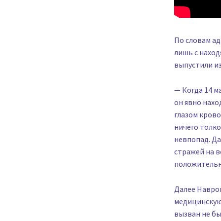
По словам ад
лишь с наход
выпустили из
— Когда 14 м
он явно нахо
глазом крово
ничего толко
невпопад. Да
стражей на в
положительно
Далее Навроц
медицинскую 
вызван не бы