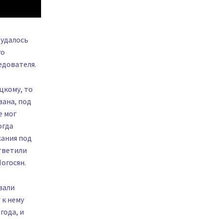
 удалось
го
едователя.
цкому, то
вана, под
е мог
огда
жания под
ответили
огосян.
зали
 к нему
года, и