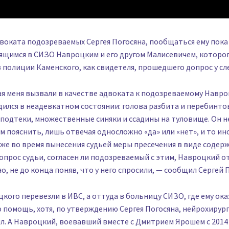
воката подозреваемых Сергея Погосяна, пообщаться ему пока
ящимся в СИЗО Навроцким и его другом Малисевичем, которо
 полиции Каменского, как свидетеля, прошедшего допрос у сл
ая меня вызвали в качестве адвоката к подозреваемому Навро
дился в неадевкатном состоянии: голова разбита и перебинто
подтеки, множественные синяки и ссадины на туловище. Он н
м пояснить, лишь отвечая односложно «да» или «нет», и то ин
же во время вынесения судьей меры пресечения в виде содер
опрос судьи, согласен ли подозреваемый с этим, Навроцкий 
, не до конца поняв, что у него спросили, — сообщил Сергей П
кого перевезли в ИВС, а оттуда в больницу СИЗО, где ему ока
помощь, хотя, по утверждению Сергея Погосяна, нейрохирург
л. А Навроцкий, воевавший вместе с Дмитрием Ярошем с 2014 