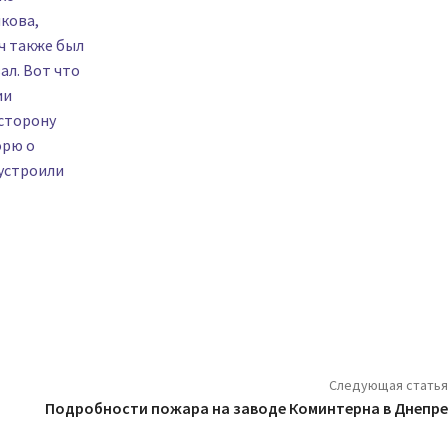
кова,
ч также был
ал. Вот что
ии
 сторону
орю о
 устроили
Следующая статья
Подробности пожара на заводе Коминтерна в Днепре