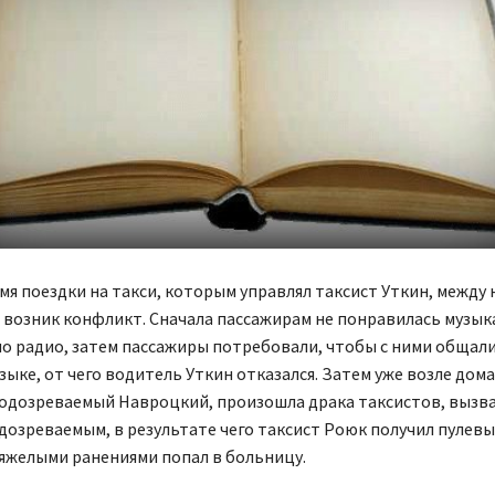
емя поездки на такси, которым управлял таксист Уткин, между 
возник конфликт. Сначала пассажирам не понравилась музык
о радио, затем пассажиры потребовали, чтобы с ними общали
зыке, от чего водитель Уткин отказался. Затем уже возле дома,
одозреваемый Навроцкий, произошла драка таксистов, вызв
дозреваемым, в результате чего таксист Роюк получил пулевы
 тяжелыми ранениями попал в больницу.