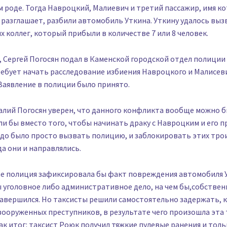
м роде. Тогда Навроцкий, Малиевич и третий пассажир, имя к
 разглашает, разбили автомобиль Уткина. Уткину удалось выз
х коллег, который прибыли в количестве 7 или 8 человек.
я, Сергей Погосян подал в Каменской городской отдел полиции
ебует начать расследование избиения Навроцкого и Малисев
Заявление в полиции было принято.
алий Погосян уверен, что данного конфликта вообще можно 
ли бы вместо того, чтобы начинать драку с Навроцким и его п
до было просто вызвать полицию, и заблокировать этих трои
да они и направлялись.
ае полиция зафиксировала бы факт повреждения автомобиля У
 уголовное либо административное дело, на чем бы,собствен
авершился. Но таксисты решили самостоятельно задержать, к
вооруженных преступников, в результате чего произошла эта 
ак итог: таксист Роюк получил тяжкие пулевые ранения и толь