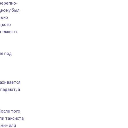
черепно-
цкому был
лько
цкого
и тяжесть
ия под
ахивается
 падают, а
После того
ли таксиста
ами» или