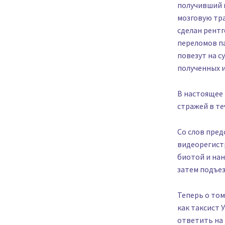
получивший н
мозговую тра
сделан рентг
переломов па
повезут на с
полученных 
В настоящее 
стражей в те
Со слов пред
видеорегистр
биотой и нан
затем подъе
Теперь о том
как таксист 
ответить на 