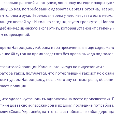
есколько ранений и контузию, явно получил еще и закрытую 
вму. 15 мая, по требованию адвоката Сергея Погосяна, Навро
ен головы и руки. Перелома черепа у него нет, зато есть неско
льцев кистей рук. И только сегодня, спустя трое суток, Навро
удебно-медицинскую экспертизу, которая установит степень 
им повреждений.
время Навроцкому избрана мера пресечения в виде содержан
чение 60 суток на время следствия без права выхода под залог.
ставителей полиции Каменского, и судя по видеозаписи с
атора такси, получается, что потерпевший таксист Роюк зам
осит удары Навроцкому, после чего звучат выстрелы, оба они
зжает полиция.
, что удалось установить адвокатам на месте происшествия. 
Уткин довез своих пассажиров к их дому, последние потребова
клич «Слава Украине!», на что таксист обозвал их «бандеровц