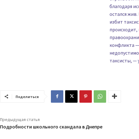
благодаря ис
остался жив.
избит таксис
происходит, 
правоохранит
конфликта — 
недопустимос
таксисты, — 
Поделиться
Предыдущая статья
Подробности школьного скандала в Днепре