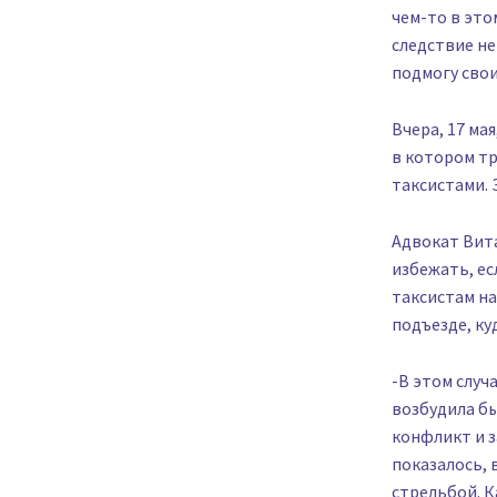
чем-то в это
следствие не
подмогу свои
Вчера, 17 ма
в котором тр
таксистами. 
Адвокат Вит
избежать, ес
таксистам на
подъезде, ку
-В этом случ
возбудила бы
конфликт и з
показалось, 
стрельбой. К