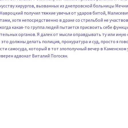
кусству хирургов, вызванных из днепровской больницы Мечни
 Навроцкий получил тяжкие увечья от ударов битой, Малисеви
тами, хотя непосредственно в драке со стрельбой не участвов
когда какая-то группа людей пытается присвоить себе функц
ельных органов. Я далек от мысли оправдывать ту или иную
это должны делать полиция, прокуратура и суд, просто я гов
ти самосуда, который в тот злополучный вечер в Каменском
уверен адвокат Виталий Погосян.