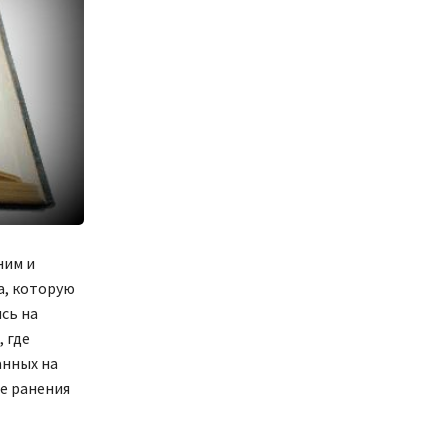
ним и
а, которую
сь на
 где
анных на
е ранения