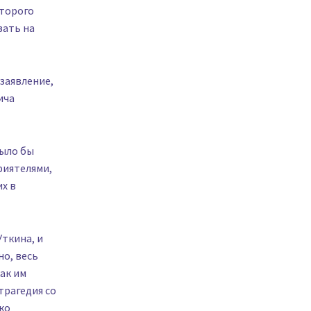
оторого
вать на
 заявление,
ича
было бы
риятелями,
х в
ткина, и
но, весь
ак им
трагедия со
ко