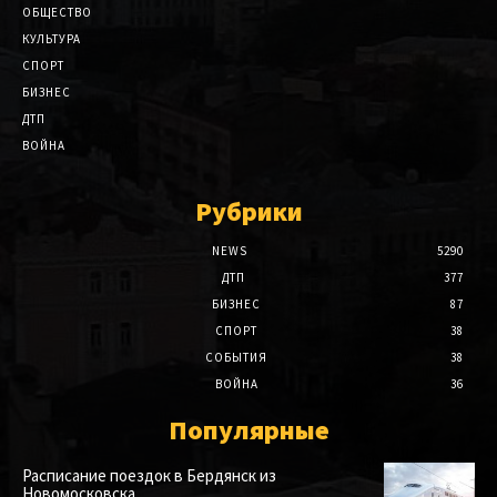
ОБЩЕСТВО
КУЛЬТУРА
СПОРТ
БИЗНЕС
ДТП
ВОЙНА
Рубрики
NEWS
5290
ДТП
377
БИЗНЕС
87
СПОРТ
38
СОБЫТИЯ
38
ВОЙНА
36
Популярные
Расписание поездок в Бердянск из
Новомосковска