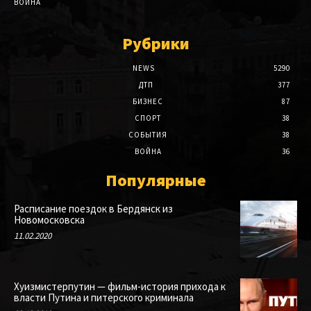
ВОЙНА
Рубрики
NEWS
5290
ДТП
377
БИЗНЕС
87
СПОРТ
38
СОБЫТИЯ
38
ВОЙНА
36
Популярные
Расписание поездок в Бердянск из
Новомосковска
11.02.2020
Хуизмистерпутин — фильм-история прихода к
власти Путина и питерского криминала