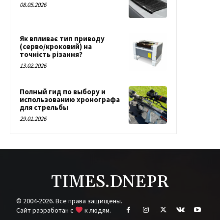
08.05.2026
Як впливає тип приводу
(серво/кроковий) на
точність різання?
13.02.2026
Полный гид по выбору и
использованию хронографа
для стрельбы
29.01.2026
TIMES.DNEPR
© 2004-2026. Все права защищены.
Cайт разработан с
к людям.