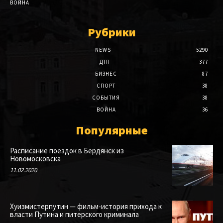
ВОЙНА
Рубрики
NEWS
5290
ДТП
377
БИЗНЕС
87
СПОРТ
38
СОБЫТИЯ
38
ВОЙНА
36
Популярные
Расписание поездок в Бердянск из
Новомосковска
11.02.2020
Хуизмистерпутин — фильм-история прихода к
власти Путина и питерского криминала