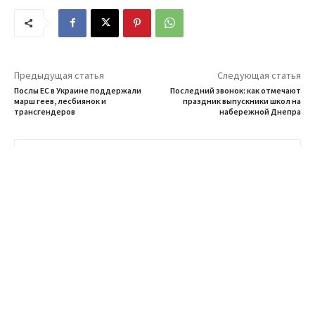
Предыдущая статья
Следующая статья
Послы ЕС в Украине поддержали
Последний звонок: как отмечают
марш геев, лесбиянок и
праздник выпускники школ на
трансгендеров
набережной Днепра