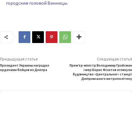
городским головой Винницы.
Предыдущая статья
Следующая статья
Президент Украины наградил
Прем’єр-міністр Володимир Гройсман
орденами бойцов из Днепра
і мер Борис Філатов оглянули
будівництво «Центральної» станції
Дніпровського метрополітену