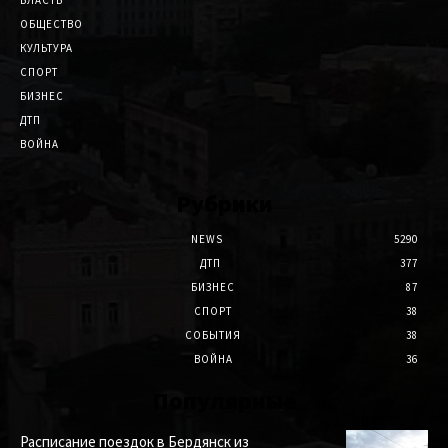
ОБЩЕСТВО
КУЛЬТУРА
СПОРТ
БИЗНЕС
ДТП
ВОЙНА
Рубрики
NEWS
5290
ДТП
377
БИЗНЕС
87
СПОРТ
38
СОБЫТИЯ
38
ВОЙНА
36
Популярные
Расписание поездок в Бердянск из