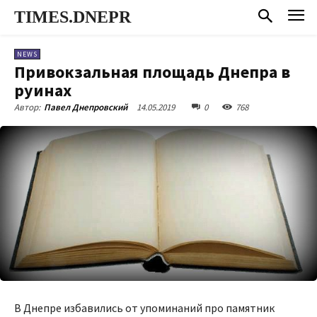
TIMES.DNEPR
NEWS
Привокзальная площадь Днепра в
руинах
14.05.2019
0
768
Автор:
Павел Днепровский
В Днепре избавились от упоминаний про памятник