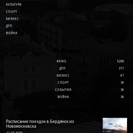
КУЛЬТУРА
СПОРТ
БИЗНЕС
ДТП
ВОЙНА
Рубрики
NEWS
5290
ДТП
377
БИЗНЕС
87
СПОРТ
38
СОБЫТИЯ
38
ВОЙНА
36
Популярные
Расписание поездок в Бердянск из
Новомосковска
11.02.2020