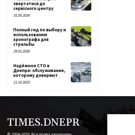
звертатися до
сервісного центру
31.05.2026
Полный гид по выбору и
использованию
хронографа для
стрельбы
29.01.2026
Надёжное СТО в
Днепре: обслуживание,
которому доверяют
21.10.2025
TIMES.DNEPR
© 2004-2026. Все права защищены.