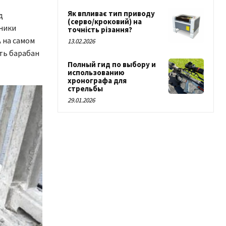
Як впливає тип приводу
д
(серво/кроковий) на
ники
точність різання?
А на самом
13.02.2026
ть барабан
Полный гид по выбору и
использованию
хронографа для
стрельбы
29.01.2026