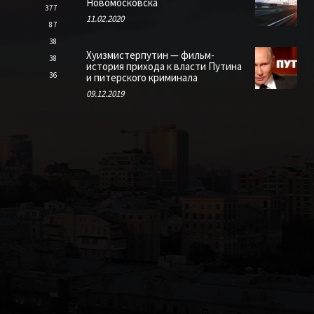
Новомосковска
377
11.02.2020
87
38
Хуизмистерпутин — фильм-
38
история прихода к власти Путина
36
и питерского криминала
09.12.2019