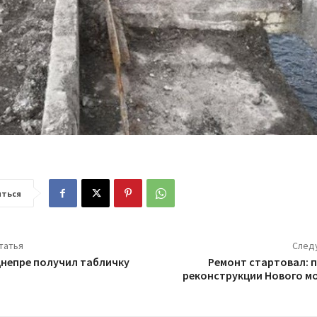
ться
татья
След
Днепре получил табличку
Ремонт стартовал: 
реконструкции Нового м