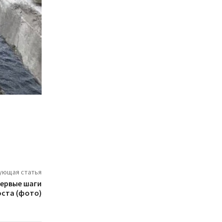
ующая статья
первые шаги
оста (фото)