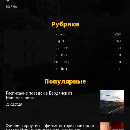
ВОЙНА
Рубрики
NEWS
5290
ДТП
377
БИЗНЕС
87
СПОРТ
38
СОБЫТИЯ
38
ВОЙНА
36
Популярные
Расписание поездок в Бердянск из
Новомосковска
11.02.2020
Хуизмистерпутин — фильм-история прихода к