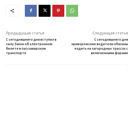
Предыдущая статья
Следующая статья
С сегодняшнего дня вступил в
С сегодняшнего дня
силу Закон об электронном
криворожские водители обязаны
билете в пассажирском
ездить на загородных трассах с
транспорте
включенными фарами