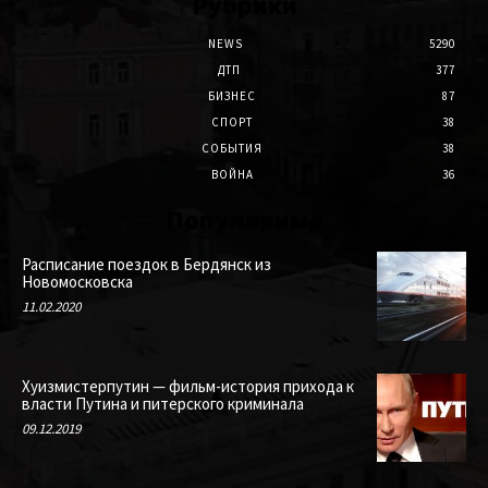
Рубрики
NEWS
5290
ДТП
377
БИЗНЕС
87
СПОРТ
38
СОБЫТИЯ
38
ВОЙНА
36
Популярные
Расписание поездок в Бердянск из
Новомосковска
11.02.2020
Хуизмистерпутин — фильм-история прихода к
власти Путина и питерского криминала
09.12.2019