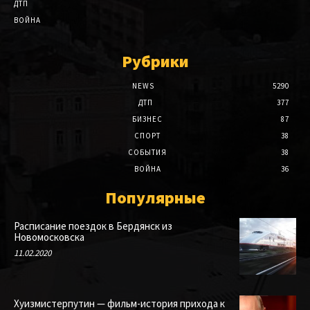
ДТП
ВОЙНА
Рубрики
NEWS
5290
ДТП
377
БИЗНЕС
87
СПОРТ
38
СОБЫТИЯ
38
ВОЙНА
36
Популярные
Расписание поездок в Бердянск из
Новомосковска
11.02.2020
Хуизмистерпутин — фильм-история прихода к