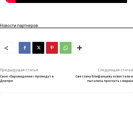
Новости партнеров
Предыдущая статья
Следующая статья
Свое «Евровидение» проведут в
Светлану Епифанцеву освистали и
Днепре
пытались прогнать с марша