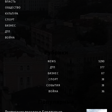
ВЛАСТЬ
ОБЩЕСТВО
КУЛЬТУРА
СПОРТ
БИЗНЕС
ДТП
ВОЙНА
Рубрики
NEWS
5290
ДТП
377
БИЗНЕС
87
СПОРТ
38
СОБЫТИЯ
38
ВОЙНА
36
Популярные
Расписание поездок в Бердянск из