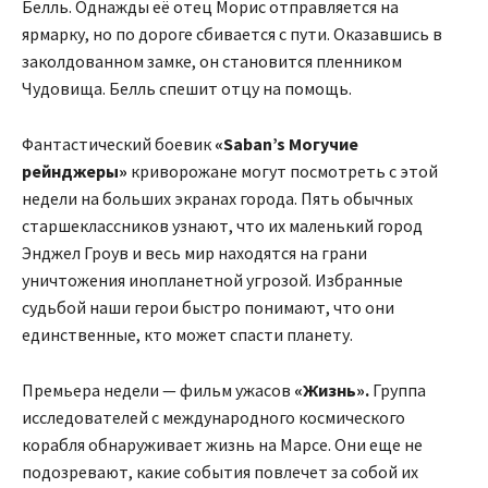
Белль. Однажды её отец Морис отправляется на
ярмарку, но по дороге сбивается с пути. Оказавшись в
заколдованном замке, он становится пленником
Чудовища. Белль спешит отцу на помощь.
Фантастический боевик
«Saban’s Могучие
рейнджеры»
криворожане могут посмотреть с этой
недели на больших экранах города. Пять обычных
старшеклассников узнают, что их маленький город
Энджел Гроув и весь мир находятся на грани
уничтожения инопланетной угрозой. Избранные
судьбой наши герои быстро понимают, что они
единственные, кто может спасти планету.
Премьера недели — фильм ужасов
«Жизнь».
Группа
исследователей с международного космического
корабля обнаруживает жизнь на Марсе. Они еще не
подозревают, какие события повлечет за собой их