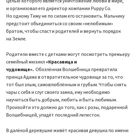
целью которого является уничтожение любви в мире,
и организовал его директор компании Puppy Co.
Но одному Тиму не по силам его остановить. Мальчику
предстоит объединиться со своим «нелюбимым»
братом, чтобы спасти родителей и вернуть порядок
на Земле.
Родители вместе с детками могут посмотреть премьеру
семейный мюзикл
«Красавица и
чудовище».
Обозлённая Волшебница превратила
принца Адама в отвратительное чудовище за то, что
тот был злым, самовлюблённым и грубым. Чтобы снять
чары с себя и слуг своего замка, ему необходимо
научиться быть добрым, любить и быть любимым.
Произойти это должно до того, как с розы, подаренной
Волшебницей, упадёт последний лепесток.
В далёкой деревушке живёт красивая девушка по имени