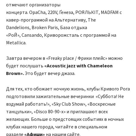
отмечают организаторы
концерта. OpaCha, 220V, Ґенеза, РОЯЛЬКІТ, MADFAM с
кавер-программой на Альтернативу, The
Dandelions, Broken Paris, База отдыха
«РоЙ», Cansando, Криворожсталь с программой на
Metallica.
Завтра вечером в «Freaky place / Фрики плейс» можно
будет послушать
«Acoustic jazz with Chameleon
Brown».
Это будет вечер джаза.
Для тех, кто обожает ночную жизнь, клубы Кривого Рога
подготовили зажигательные вечеринки «Суббота! Не
вздумай работать!», «Sky Club Show», «Воскресные
танцульки», «Disco 80-90-x» и приглашают всех
желающих. Больше о предстоящих событиях в ночных
клубах нашего города, читайте в специальном
разделе
«Афиши»
на нашем сайте.