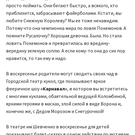
просто поймать. Они бегают быстро, а всякого, кто
приблизится, забрасывают файерболами. Кстати, вы
любите Снежную Королеву? Мы ее тоже ненавидим.
Потому что она чемпионка мира по ловле Покемонов. А
помните Русалочку? Хорошая девочка. Была. Но стала
ловить Покемонов и превратилась во вредину-
вередину зеленую соплю. А если кому-то она до сих пор
нравится, то так ему и надо.
В воскресенье родители могут сводить своих чад в
Городской театр кукол, где показывают яркое
фееричное шоу
«Карнавал»
, в котором вы встретитесь
с многими куклами, обаятельной ведущей Коломбиной,
яркими героями в масках, злой силой в виде Ворона и,
конечно же, с Дедом Морозом и Снегурочкой!
В театре им.Шевченко в воскресенье для детей
показывают балет-сказку в одном действии по мотивам