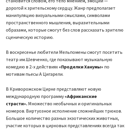
становится словом, его тело мнением, эмоции —
дорогой к зрительскому сердцу. Жанр предполагает
манипуляцию визуальными смыслами, символами
пространственного мышления, выразительными
образами, которые смогут без слов рассказать зрителю
сценическую историю.
В воскресенье любители Мельпомены смогут посетить
театр им.Шевченко, где показывают музыкальную
комедию в 2-х действиях
«Проделки Ханумы»
по
мотивам пьесы А Цигарели.
В Криворожском Цирке представляют новую
международную программу
«Африканские
страсти».
Множество необычных и оригинальных
номеров. Виртуозное исполнение сложнейших трюков.
Большое количество разных экзотических животных,
участие которых в цирковых представлениях всегда так