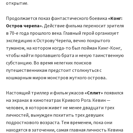
открытие.
Продолжается показ фантастического боевика
«Конг:
Остров черепа».
Действие фильма переносит зрителя
в 70-е года прошлого века. Главный герой организует
экспедицию к Острову Черепа, вечно покрытого
туманом, на котором когда-то был пойман Кинг-Конг,
чтобы найти пропавшего брата и некую таинственную
субстанцию. Во время нелегких поисков
путешественникам предстоит столкнуться с
кошмарным миром монстров жуткого острова..
Настоящий триллер и фильм ужасов
«Сплит»
появился
на экранах в кинотеатрах Кривого Рога. Кевин —
человек, в котором живет не менее двадцати трех
личностей, вынужден похитить трех девушек
подросткового возраста. Тем временем, пока они
находятся в заточении, самая главная личность Кевина