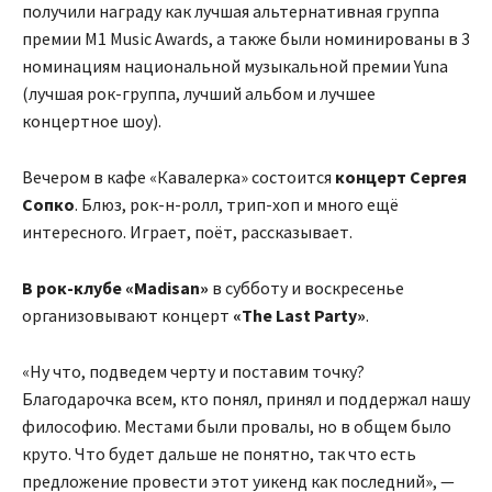
получили награду как лучшая альтернативная группа
премии M1 Music Awards, а также были номинированы в 3
номинациям национальной музыкальной премии Yuna
(лучшая рок-группа, лучший альбом и лучшее
концертное шоу).
Вечером в кафе «Кавалерка» состоится
концерт Сергея
Сопко
. Блюз, рок-н-ролл, трип-хоп и много ещё
интересного. Играет, поёт, рассказывает.
В рок-клубе «Madisan»
в субботу и воскресенье
организовывают концерт
«The Last Party»
.
«Ну что, подведем черту и поставим точку?
Благодарочка всем, кто понял, принял и поддержал нашу
философию. Местами были провалы, но в общем было
круто. Что будет дальше не понятно, так что есть
предложение провести этот уикенд как последний», —