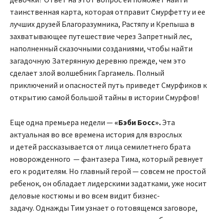
таинственная карта, которая отправит Смурфетту и ее
лучших друзей Благоразумника, Растяпу и Крепыша в
захватывающее путешествие через Запретный лес,
наполненный сказочными созданиями, чтобы найти
загадочную Затерянную деревню прежде, чем это
сделает злой волшебник Гаргамель. Полный
приключений и опасностей путь приведет Смурфиков к
открытию самой большой тайны в истории Смурфов!
Еще одна премьера недели —
«Бэби Босс».
Эта
актуальная во все времена история для взрослых
и детей рассказывается от лица семилетнего брата
новорожденного — фантазера Тима, который ревнует
его к родителям. Но главный герой — совсем не простой
ребенок, он обладает лидерскими задатками, уже носит
деловые костюмы и во всем видит бизнес-
задачу. Однажды Тим узнает о готовящемся заговоре,