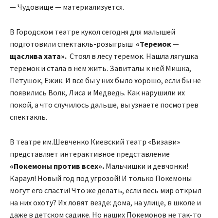
— Чудовище — материализуется.
В Городском театре кукол сегодня для малышей
подготовили спектакль-розыгрыш
«Теремок —
щаслива хата».
Стоял в лесу теремок. Нашла лягушка
теремок и стала в нем жить. Завиталы к ней Мишка,
Петушок, Ежик. И все бы у них было хорошо, если бы не
появились Волк, Лиса и Медведь. Как нарушили их
покой, а что случилось дальше, вы узнаете посмотрев
спектакль.
В театре им.Шевченко Киевский театр «Визави»
представляет интерактивное представление
«Покемоны против всех».
Мальчишки и девчонки!
Караул! Новый год под угрозой! И только Покемоны
могут его спасти! Что же делать, если весь мир открыл
на них охоту? Их ловят везде: дома, на улице, в школе и
даже в детском садике. Но наших Покемонов не так-то