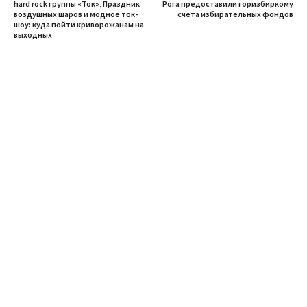
hard rock группы «Ток», Праздник
Рога предоставили горизбиркому
воздушных шаров и модное ток-
счета избирательных фондов
шоу: куда пойти криворожанам на
выходных