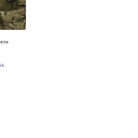
вели
k.