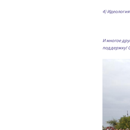
4) Идеология
И многое дру
поддержку! С