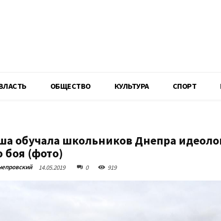
R
ВЛАСТЬ
ОБЩЕСТВО
КУЛЬТУРА
СПОРТ
ша обучала школьников Днепра идеоло
 боя (фото)
непровский
14.05.2019
0
919