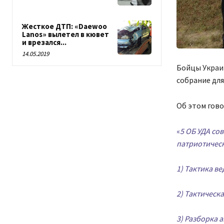
Жесткое ДТП: «Daewoo
Lanos» вылетел в кювет
и врезался...
14.05.2019
Бойцы Украи
собрание для
Об этом гов
«
5 ОБ УДА со
патриотическ
1) Тактика в
2) Тактическ
3) Разборка 