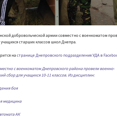
нской добровольческой армии совместно с военкоматом про
 учащихся старших классов школ Днепра.
орится на
странице Днепровского подразделения УДА в Faceboo
вместно с военкоматом Днепровского района провели военно-
ий сбор для учащихся 10-11 классов. Из дисциплин:
едения боя
ая медицина
автомата АК