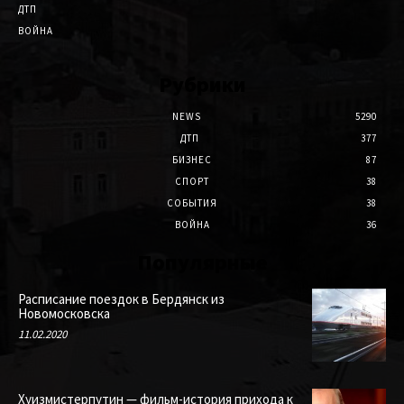
ДТП
ВОЙНА
Рубрики
NEWS
5290
ДТП
377
БИЗНЕС
87
СПОРТ
38
СОБЫТИЯ
38
ВОЙНА
36
Популярные
Расписание поездок в Бердянск из
Новомосковска
11.02.2020
Хуизмистерпутин — фильм-история прихода к