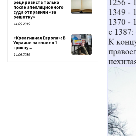
рецидивиста только
после апелляционного
суда отправили «за
решетку»
14.05.2019
«Креативная Европа»: В
Украине за взнос в 1
гривну...
14.05.2019