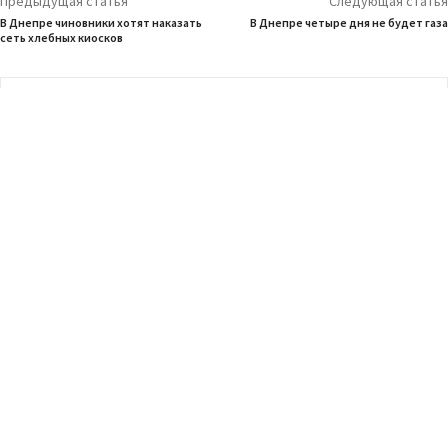
Предыдущая статья
Следующая статья
В Днепре чиновники хотят наказать
В Днепре четыре дня не будет газа
сеть хлебных киосков