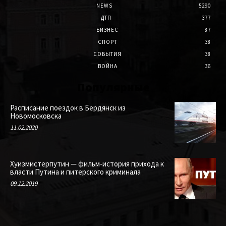
NEWS
5290
ДТП
377
БИЗНЕС
87
СПОРТ
38
СОБЫТИЯ
38
ВОЙНА
36
Популярные
Расписание поездок в Бердянск из
Новомосковска
11.02.2020
Хуизмистерпутин — фильм-история прихода к
власти Путина и питерского криминала
09.12.2019