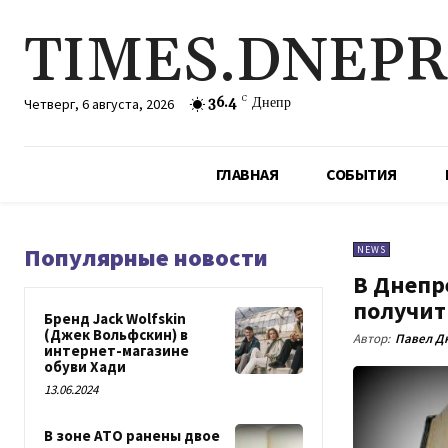
TIMES.DNEP
36.4
C
Днепр
Четверг, 6 августа, 2026
ГЛАВНАЯ
СОБЫТИЯ
Популярные новости
NEWS
В Днепре
получит
Бренд Jack Wolfskin
(Джек Вольфскин) в
Автор:
Павел Д
интернет-магазине
обуви Хади
13.06.2024
В зоне АТО ранены двое