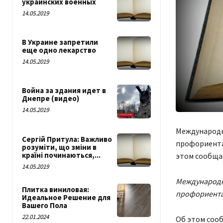
украинских военных
14.05.2019
В Украине запретили
еще одно лекарство
14.05.2019
Война за здания идет в
Днепре (видео)
14.05.2019
Международн
Сергій Притула: Важливо
профориента
розуміти, що зміни в
країні починаються,...
этом сообщае
14.05.2019
Международны
Плитка виниловая:
профориента
Идеальное Решение для
Вашего Пола
22.01.2024
Об этом соо