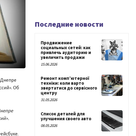
Последние новости
Продвижение
социальных сетей: как
привлечь аудиторию и
увеличить продажи
15.06.2026
Ремонт комп’ютерної
 Днепре
техніки: коли варто
сий». Об
звертатися до сервісного
центру
31.05.2026
Днепре
Список деталей для
ий».
улучшения своего авто
08.05.2026
Фейсбуке.