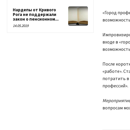
Нардепы от Кривого
«
Город проф
Рога не поддержали
закон о пенсионном...
возможность 
14.05.2019
Импровизиро
входе в «гор
возможность
П
осле корот
«работе». Ст
потратить в 
профессий».
Мероприятие 
вопросам мо