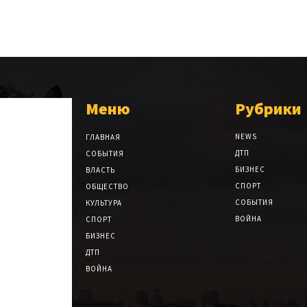
Меню
Рубрики
NEWS
ГЛАВНАЯ
ДТП
СОБЫТИЯ
БИЗНЕС
ВЛАСТЬ
СПОРТ
ОБЩЕСТВО
СОБЫТИЯ
КУЛЬТУРА
ВОЙНА
СПОРТ
БИЗНЕС
ДТП
ВОЙНА