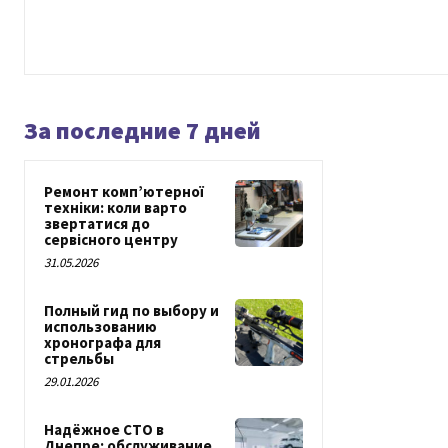
За последние 7 дней
Ремонт комп’ютерної
техніки: коли варто
звертатися до
сервісного центру
31.05.2026
Полный гид по выбору и
использованию
хронографа для
стрельбы
29.01.2026
Надёжное СТО в
Днепре: обслуживание,