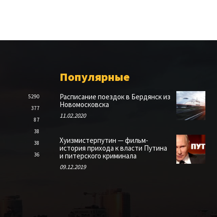
Популярные
Расписание поездок в Бердянск из
5290
Новомосковска
377
11.02.2020
87
38
Хуизмистерпутин — фильм-
38
история прихода к власти Путина
36
и питерского криминала
09.12.2019