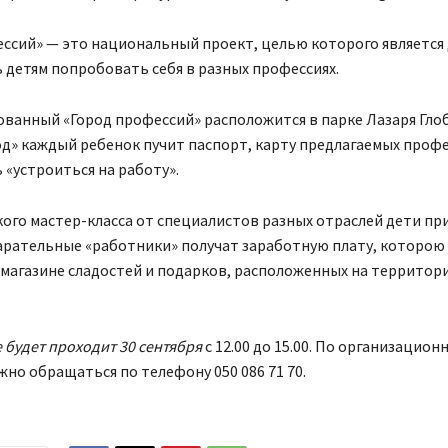
ессий
»
— это национальный проект, целью которого является
детям попробовать себя в разных профессиях.
ванный «Город профессий» расположится в парке Лазаря Гло
од» каждый ребенок пучит паспорт,
карту предлагаемых профе
 «
устр
ои
ться на работу».
кого мастер-класса от специалистов разных отраслей дети при
арательные «работники» получат заработную плату, которою 
магазине сладостей и подарков, расположенных на территор
будет проходит 30 сентября
с 12.00 до 15.00. По организацион
жно обращаться по телефону
0
50 086 71 70.