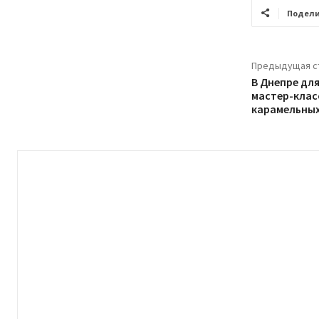
Подели
Предыдущая с
В Днепре дл
мастер-клас
карамельных