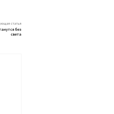
ующая статья
танутся без
света