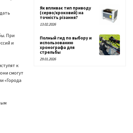
Як впливає тип приводу
 дать
(серво/кроковий) на
точність різання?
13.02.2026
бы. При
Полный гид по выбору и
ссий и
использованию
хронографа для
стрельбы
29.01.2026
ступят к
они смогут
ии «Города
ным