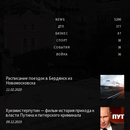
Рубрики
NEWS
5290
ДТП
377
БИЗНЕС
87
СПОРТ
38
СОБЫТИЯ
38
ВОЙНА
36
Популярные
Расписание поездок в Бердянск из
Новомосковска
11.02.2020
Хуизмистерпутин — фильм-история прихода к
власти Путина и питерского криминала
09.12.2019