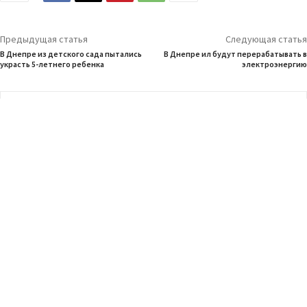
Предыдущая статья
Следующая статья
В Днепре из детского сада пытались
В Днепре ил будут перерабатывать в
украсть 5-летнего ребенка
электроэнергию