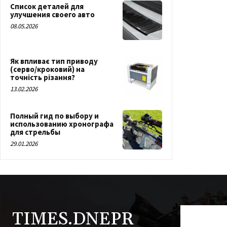
Список деталей для
улучшения своего авто
08.05.2026
Як впливає тип приводу
(серво/кроковий) на
точність різання?
13.02.2026
Полный гид по выбору и
использованию хронографа
для стрельбы
29.01.2026
TIMES.DNEPR