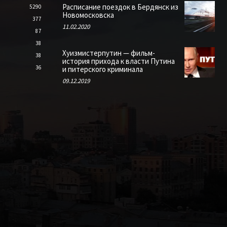
Расписание поездок в Бердянск из
5290
Новомосковска
377
11.02.2020
87
38
Хуизмистерпутин — фильм-
38
история прихода к власти Путина
36
и питерского криминала
09.12.2019