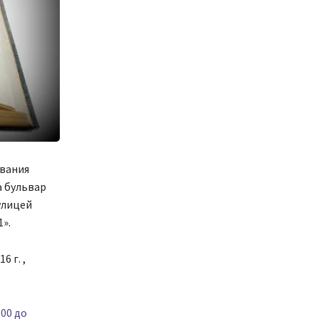
ования
а бульвар
улицей
1».
 г. ,
.00 до