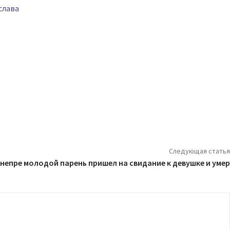
слава
Следующая статья
Днепре молодой парень пришел на свидание к девушке и умер