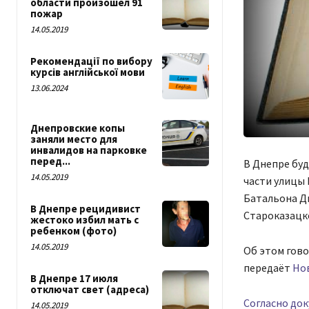
области произошел 91
пожар
14.05.2019
Рекомендації по вибору
курсів англійської мови
13.06.2024
Днепровские копы
заняли место для
инвалидов на парковке
перед...
В Днепре бу
14.05.2019
части улицы 
Батальона Дн
В Днепре рецидивист
Староказацко
жестоко избил мать с
ребенком (фото)
14.05.2019
Об этом гово
передаёт
Но
В Днепре 17 июля
отключат свет (адреса)
Согласно док
14.05.2019