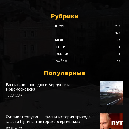
Рубрики
NEWS
5290
ДТП
377
БИЗНЕС
87
СПОРТ
38
СОБЫТИЯ
38
ВОЙНА
36
Популярные
Расписание поездок в Бердянск из
Новомосковска
11.02.2020
Хуизмистерпутин — фильм-история прихода к
власти Путина и питерского криминала
09.12.2019