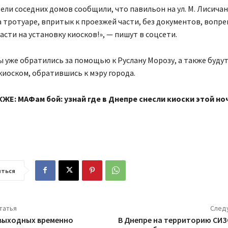
ели соседних домов сообщили, что павильон на ул. М. Лисичан
а тротуаре, впритык к проезжей части, без документов, вопре
асти на установку киосков!», — пишут в соцсети.
 уже обратились за помощью к Руслану Морозу, а также будут
иоском, обратившись к мэру города.
ЖЕ: МАФам бой: узнай где в Днепре снесли киоски этой н
ться
татья
След
 выходных временно
В Днепре на территорию СИ