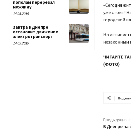
пополам перерезал
«Сегодня жит
мужчину
уже стоит! Н
14.05.2019
городской вл
Завтра в Днепре
остановит движение
Но активисты
электротранспорт
незаконным к
14.05.2019
ЧИТАЙТЕ ТАК
(ФОТО)
Подели
Предыдущая с
В Днепре на