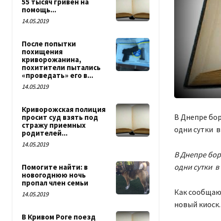
55 тысяч гривен на
помощь...
14.05.2019
После попытки
похищения
криворожанина,
похитители пытались
«проведать» его в...
14.05.2019
Криворожская полиция
В Днепре бор
просит суд взять под
стражу приемных
одни сутки 
родителей...
14.05.2019
В Днепре бор
одни сутки в
Помогите найти: в
новогоднюю ночь
пропал член семьи
Как сообщают
14.05.2019
новый киоск.
В Кривом Роге поезд