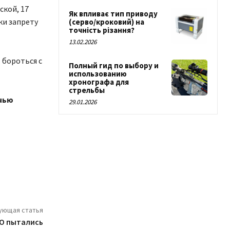
ской, 17
Як впливає тип приводу
ки запрету
(серво/кроковий) на
точність різання?
13.02.2026
 бороться с
Полный гид по выбору и
использованию
хронографа для
стрельбы
очью
29.01.2026
ующая статья
ЗО пытались