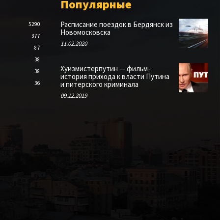
Популярные
Расписание поездок в Бердянск из
5290
Новомосковска
377
11.02.2020
87
38
Хуизмистерпутин — фильм-
38
история прихода к власти Путина
36
и питерского криминала
09.12.2019