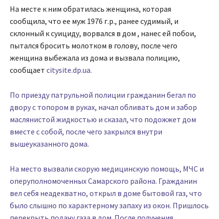
На месте к ним обратилась женщина, которая
сообщила, что ее муж 1976 г.р., ранее судимый, и
склонный к суициду, ворвался в дом , нанес ей побои,
пытался бросить молотком в голову, после чего
женщина выбежала из дома и вызвала полицию,
сообщает
citysite.dp.ua.
По приезду патрульной полиции гражданин бегал по
двору с топором в руках, начал обливать дом и забор
маслянистой жидкостью и сказал, что подожжет дом
вместе с собой, после чего закрылся внутри
вышеуказанного дома.
На место вызвали скорую медицинскую помощь, МЧС и
оперуполномоченных Самарского района. Гражданин
вел себя неадекватно, открыл в доме бытовой газ, что
было слышно по характерному запаху из окон. Пришлось
перекрыть подачу газа в дом. После получения