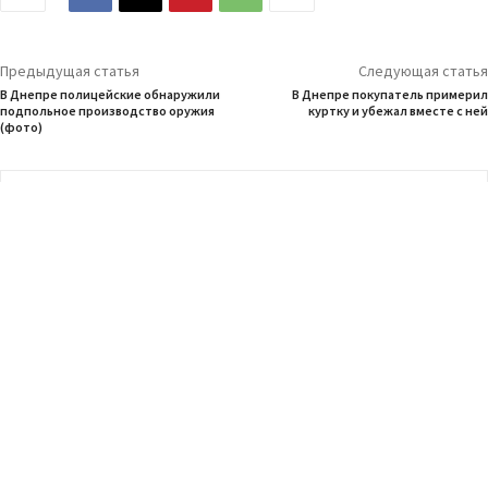
Предыдущая статья
Следующая статья
В Днепре полицейские обнаружили
В Днепре покупатель примерил
подпольное производство оружия
куртку и убежал вместе с ней
(фото)