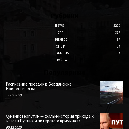
Рубрики
NEWS
5290
ДТП
377
БИЗНЕС
87
СПОРТ
38
СОБЫТИЯ
38
ВОЙНА
36
Популярные
Расписание поездок в Бердянск из
Новомосковска
11.02.2020
Хуизмистерпутин — фильм-история прихода к
власти Путина и питерского криминала
09.12.2019