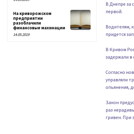
В Днепре за 
первой.
На криворожском
предприятии
разоблачили
Водителям, 
финансовые махинации
придется зап
14.05.2019
В Кривом Рог
задержали в 
Согласно нов
управляли т
опьянения, д
Закон предус
раз нерадивы
гривен. При 