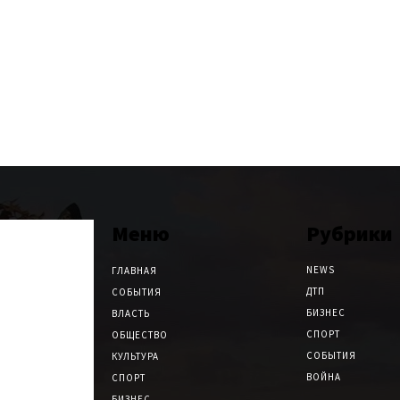
Меню
Рубрики
NEWS
ГЛАВНАЯ
ДТП
СОБЫТИЯ
БИЗНЕС
ВЛАСТЬ
СПОРТ
ОБЩЕСТВО
СОБЫТИЯ
КУЛЬТУРА
ВОЙНА
СПОРТ
БИЗНЕС