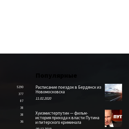
Популярные
Расписание поездок в Бердянск из
5290
Новомосковска
377
11.02.2020
87
38
Хуизмистерпутин — фильм-
38
история прихода к власти Путина
36
и питерского криминала
09.12.2019