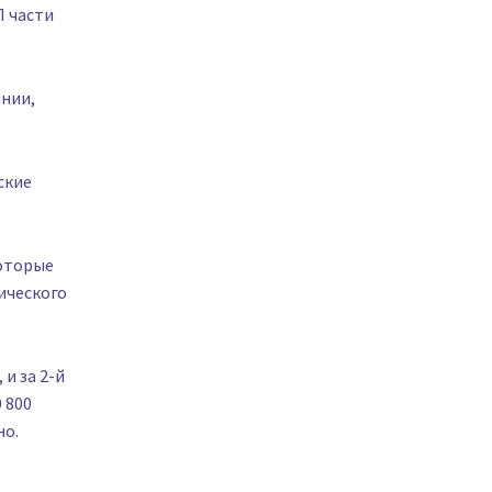
П части
нии,
ские
которые
ического
и за 2-й
 800
но.