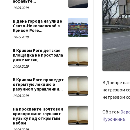
асфальте...
14.05.2019
В День города на улице
Свято-Николаевской в
Кривом Роге...
14.05.2019
В Кривом Роге детская
площадка не простояла
даже месяц
14.05.2019
В Кривом Роге проведут
В Днепре па
открытую лекцию о
разумном управлении...
нетрезвом с
14.05.2019
нетрезвом со
На проспекте Почтовом
Об этом
Depo
криворожане слушают
музыку под открытым
Курочкина.
небом
14.05.2019