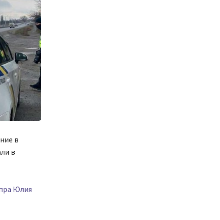
ние в
ли в
епра Юлия