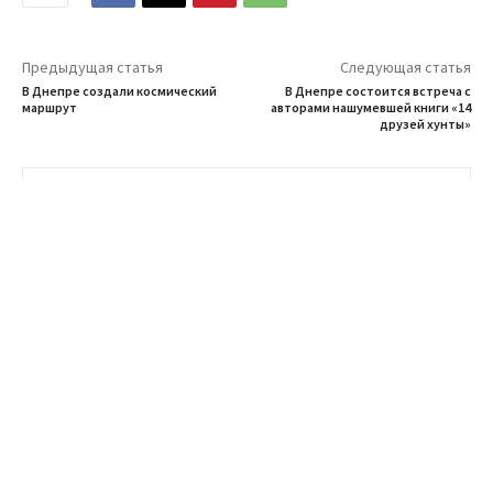
Предыдущая статья
Следующая статья
В Днепре создали космический
В Днепре состоится встреча с
маршрут
авторами нашумевшей книги «14
друзей хунты»