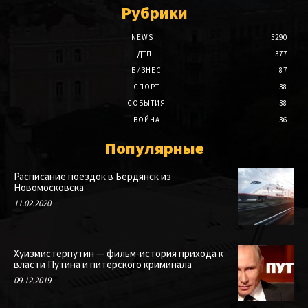
Рубрики
NEWS
5290
ДТП
377
БИЗНЕС
87
СПОРТ
38
СОБЫТИЯ
38
ВОЙНА
36
Популярные
Расписание поездок в Бердянск из
Новомосковска
11.02.2020
Хуизмистерпутин — фильм-история прихода к
власти Путина и питерского криминала
09.12.2019