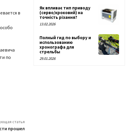
Як впливає тип приводу
евается в
(серво/кроковий) на
точність різання?
13.02.2026
 особо
Полный гид по выбору и
использованию
хронографа для
лаевича
стрельбы
ти по
29.01.2026
ующая статья
сти прошел