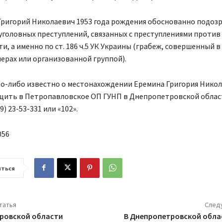
Григорий Николаевич 1953 года рождения обоснованно подозр
головных преступлений, связанных с преступлениями против
и, а именно по ст. 186 ч.5 УК Украины (грабеж, совершенный в
ерах или организованной группой).
то-либо известно о местонахождении Еремина Григория Нико
щить в Петропавловское ОП ГУНП в Днепропетровской облас
) 23-53-331 или «102».
056
ться
татья
След
ровской области
В Днепропетровской обла