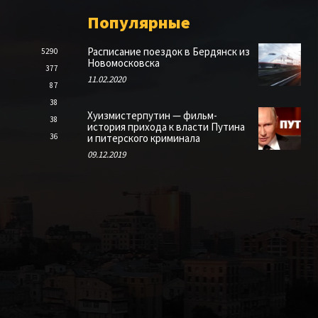
Популярные
Расписание поездок в Бердянск из
5290
Новомосковска
377
11.02.2020
87
38
Хуизмистерпутин — фильм-
38
история прихода к власти Путина
36
и питерского криминала
09.12.2019