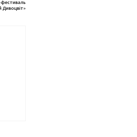
-фестиваль
й Дивоцвіт»