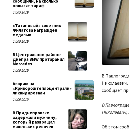
сообщили, на сколько
повысят тариф
14.05.2019
«Титановый» советник
Филатова награжден
медалью
14.05.2019
В Центральном районе
Днепра BMW протаранил
Mercedes
14.05.2019
В Павлоград
Николаевич,
Аварию на
«Криворожтеплоцентрали»
сообщает пр
ликвидировали
14.05.2019
В Павлоград
Николаевич, 
В Приднепровске
задержали мужчину,
который развращал
Об этом сооб
маленьких девочек