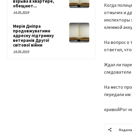
взрыва в квартире,
Когда полице
обещают...
отмычек и др
14.05.2019
инспекторы 
Мерія Дніпра
клеммой акк
продовжуватиме
адресну підтримку
ветеранів Другої
На вопрос о 
світової війни
ответил, что
14.05.2019
Ждал ли паре
следователи
На место пр
передали им 
кривойРог н
Подели