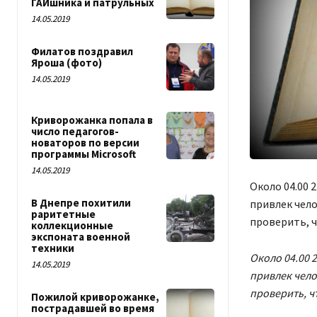
ГАИшника и патрульных
14.05.2019
Филатов поздравил
Яроша (фото)
14.05.2019
Криворожанка попала в
число педагогов-
новаторов по версии
программы Microsoft
14.05.2019
Около 04.00 
В Днепре похитили
привлек чел
раритетные
проверить, ч
коллекционные
экспоната военной
техники
Около 04.00 
14.05.2019
привлек чел
проверить, ч
Пожилой криворожанке,
пострадавшей во время