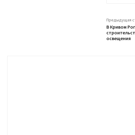
Предыдущая с
В Кривом Рог
строительст
освещения