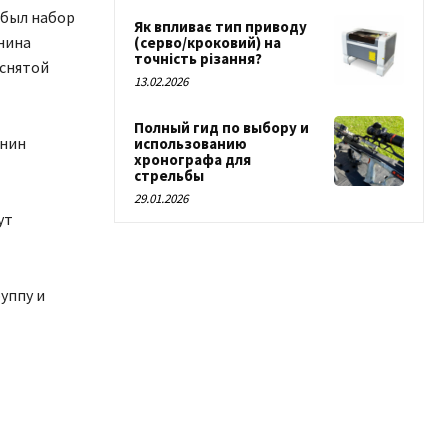
 был набор
Як впливає тип приводу
нина
(серво/кроковий) на
точність різання?
 снятой
13.02.2026
Полный гид по выбору и
анин
использованию
хронографа для
стрельбы
29.01.2026
ут
уппу и