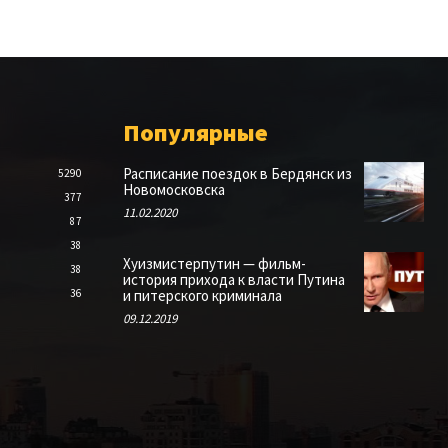
Популярные
Расписание поездок в Бердянск из
5290
Новомосковска
377
11.02.2020
87
38
Хуизмистерпутин — фильм-
38
история прихода к власти Путина
36
и питерского криминала
09.12.2019