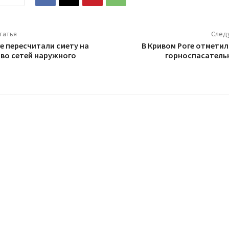
татья
След
е пересчитали смету на
В Кривом Роге отметил
во сетей наружного
горноспасатель