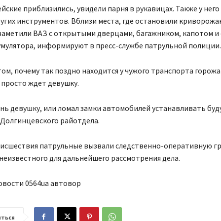
йские приблизились, увидели парня в рукавицах. Также у него
угих инструментов. Вблизи места, где остановили криворожа
заметили ВАЗ с открытыми дверцами, багажником, капотом и
умулятора, информируют в пресс-службе патрульной полиции.
том, почему так поздно находится у чужого транспорта горож
 просто ждет девушку.
нь девушку, или ломал замки автомобилей устанавливать буд
 Долгинцевского райотдела.
оисшествия патрульные вызвали следственно-оперативную гр
неизвестного для дальнейшего рассмотрения дела.
овости 0564ua автовор
ться