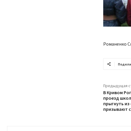
Романенко С
Подели
Предыдущая с
В Кривом Ро
проезд школ
прыгнуть из 
призывают 