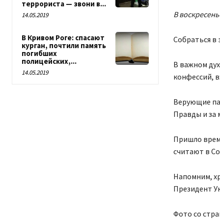
террориста — звони в...
В воскресень
14.05.2019
В Кривом Роге: спасают
Собраться в 
курган, почтили память
погибших
полицейских,...
В важном ду
14.05.2019
конфессий, в
Верующие пат
Правды и за 
Пришло врем
считают в Со
Напомним, хр
Президент У
Фото со стр