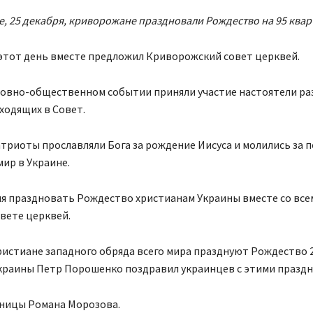
е, 25 декабря, криворожане праздновали Рождество на 95 квар
этот день вместе предложил Криворожский совет церквей.
ховно-общественном событии приняли участие настоятели ра
ходящих в Совет.
риоты прославляли Бога за рождение Иисуса и молились за 
мир в Украине.
я праздновать Рождество христианам Украины вместе со все
вете церквей.
истиане западного обряда всего мира празднуют Рождество 2
краины Петр Порошенко поздравил украинцев с этими праздн
аницы Романа Морозова.