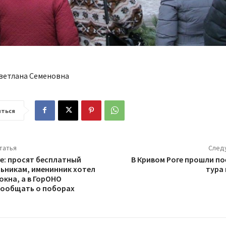
ветлана Семеновна
ться
татья
След
ге: просят бесплатный
В Кривом Роге прошли по
ьникам, именинник хотел
тура
окна, а в ГорОНО
сообщать о поборах