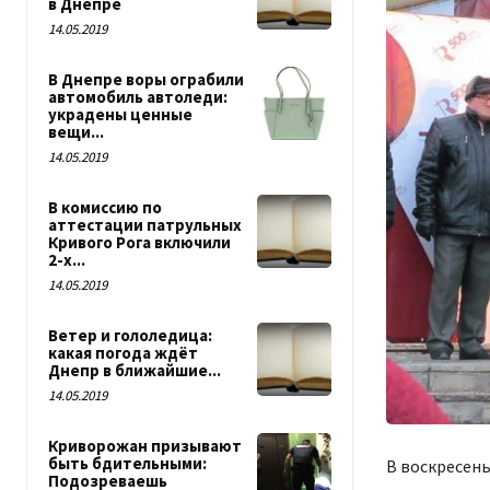
в Днепре
14.05.2019
В Днепре воры ограбили
автомобиль автоледи:
украдены ценные
вещи...
14.05.2019
В комиссию по
аттестации патрульных
Кривого Рога включили
2-х...
14.05.2019
Ветер и гололедица:
какая погода ждёт
Днепр в ближайшие...
14.05.2019
Криворожан призывают
быть бдительными:
В воскресень
Подозреваешь