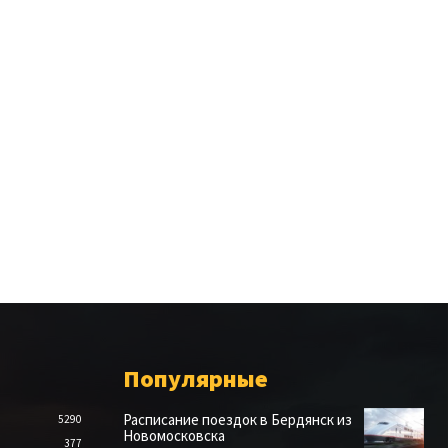
Популярные
Расписание поездок в Бердянск из
5290
Новомосковска
377