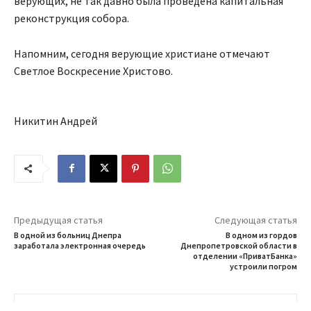
верующих, не так давно была проведена капитальная
реконструкция собора.
Напомним, сегодня верующие христиане отмечают
Светлое Воскресение Христово.
Никитин Андрей
Предыдущая статья
Следующая статья
В одной из больниц Днепра
В одном из гордов
заработала электронная очередь
Днепропетровской области в
отделении «ПриватБанка»
устроили погром